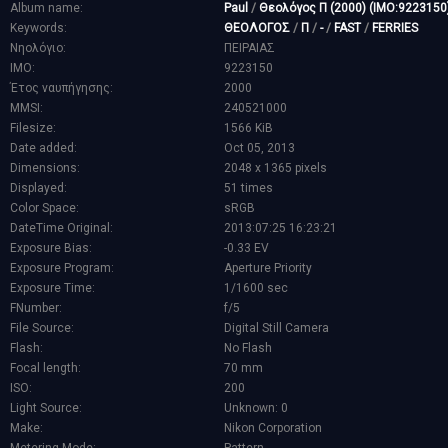
Album name:
Paul
/
Θεολόγος Π (2000) (IMO:9223150
Keywords:
ΘΕΟΛΟΓΟΣ
/
Π
/
-
/
FAST
/
FERRIES
Νηολόγιο:
ΠΕΙΡΑΙΑΣ
IMO:
9223150
Έτος ναυπήγησης:
2000
MMSI:
240521000
Filesize:
1566 KiB
Date added:
Oct 05, 2013
Dimensions:
2048 x 1365 pixels
Displayed:
51 times
Color Space:
sRGB
DateTime Original:
2013:07:25 16:23:21
Exposure Bias:
-0.33 EV
Exposure Program:
Aperture Priority
Exposure Time:
1/1600 sec
FNumber:
f/5
File Source:
Digital Still Camera
Flash:
No Flash
Focal length:
70 mm
ISO:
200
Light Source:
Unknown: 0
Make:
Nikon Corporation