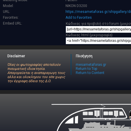
Metering Mode:
Pattern
Model:
NIKON D3200
URL:
https://mesametaforas.gr/shipgallery/
Favorites:
Add to Favorites
Embed URL:
Κώδικας για προβολή στο forum (μικρο
Κώδικας html (μικρογραφία)
Disclaimer
Πλοήγηση
Όλες οι φωτογραφίες αποτελούν
mesametaforas.gr
πνευματική ιδιοκτησία.
Return to Top
Απαγορεύεται η αναπαραγωγη τους
Return to Content
αλλα και ολοκληρου του site χωρις
την έγγραφη άδεια της Δ.Ο.