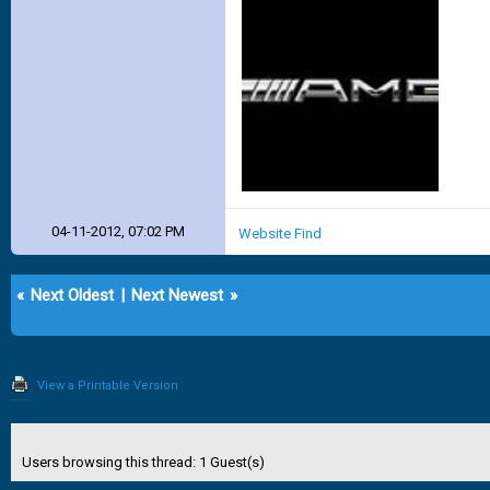
04-11-2012, 07:02 PM
Website
Find
«
Next Oldest
|
Next Newest
»
View a Printable Version
Users browsing this thread: 1 Guest(s)