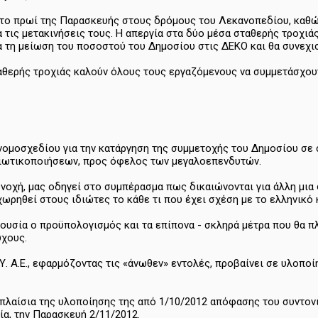
 το πρωί της Παρασκευής στους δρόμους του Λεκανοπεδίου, καθώ
για τις μετακινήσεις τους. Η απεργία στα δύο μέσα σταθερής τροχ
α τη μείωση του ποσοστού του Δημοσίου στις ΔΕΚΟ και θα συνεχισ
αθερής τροχιάς καλούν όλους τους εργαζόμενους να συμμετάσχουν
ομοσχεδίου για την κατάργηση της συμμετοχής του Δημοσίου σε σ
διωτικοποιήσεων, προς όφελος των μεγαλοεπενδυτών.
νοχή, μας οδηγεί στο συμπέρασμα πως δικαιώνονται για άλλη μια
χωρηθεί στους ιδιώτες το κάθε τι που έχει σχέση με το ελληνικό 
 ουσία ο προϋπολογισμός και τα επίπονα - σκληρά μέτρα που θα π
ύχους.
Υ. Α.Ε., εφαρμόζοντας τις «άνωθεν» εντολές, προβαίνει σε υλοποί
 πλαίσια της υλοποίησης της από 1/10/2012 απόφασης του συντονι
α, την Παρασκευή 2/11/2012.