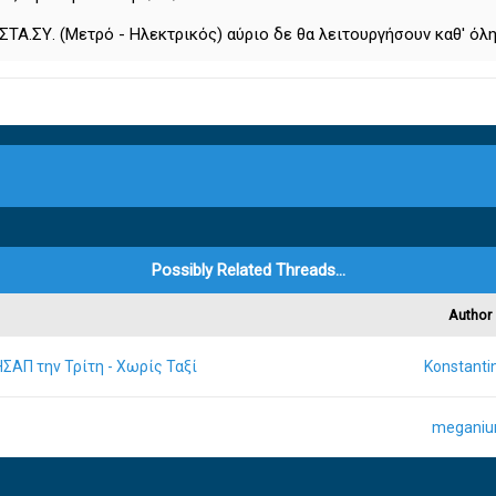
ς ΣΤΑ.ΣΥ. (Μετρό - Ηλεκτρικός) αύριο δε θα λειτουργήσουν καθ' όλη
Possibly Related Threads…
Author
ΗΣΑΠ την Τρίτη - Χωρίς Ταξί
Konstanti
megani