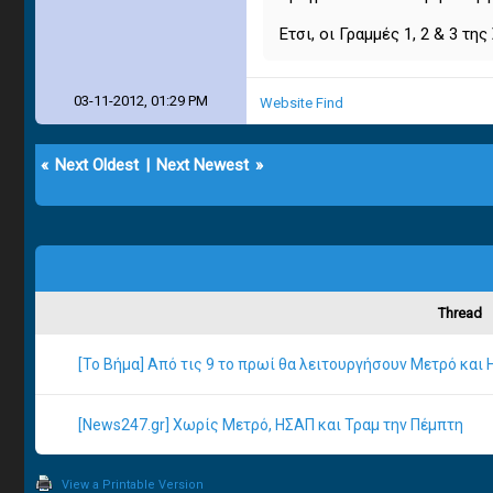
Ετσι, οι Γραμμές 1, 2 & 3 τη
03-11-2012, 01:29 PM
Website
Find
«
Next Oldest
|
Next Newest
»
Thread
[Το Βήμα] Από τις 9 το πρωί θα λειτουργήσουν Μετρό και 
[News247.gr] Χωρίς Μετρό, ΗΣΑΠ και Τραμ την Πέμπτη
View a Printable Version