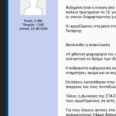
Αυξημένη ήταν η κίνηση από
πολλοί προτίμησαν το Ι.Χ. 
οι οποίοι διαμαρτύρονται γι
Posts: 2.086
Threads: 1.282
Οι εργαζόμενοι στα μέσα στ
Joined: 22-08-2009
Τετάρτης.
Ακολουθεί η ανακοίνωση
«Η χθεσινή ψηφοφορία του ν
ουσιαστικά το δρόμο των ι
Η εύθραυστη κυβερνητική συ
σταματήσει, ακόμα και αν εκ
Επιπλέον, κατατέθηκαν στην
άνεργους και τους συνταξιο
Τέλος, η Διοίκηση της ΣΤΑ.Σ
τους εργαζόμενους σε αυτή.
Για τους λόγους αυτούς στα
πραγματοποιεί 24ωρη Απεργί