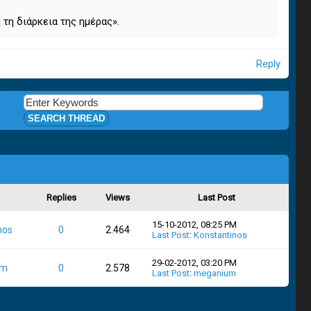
 τη διάρκεια της ημέρας».
Reply
Replies
Views
Last Post
15-10-2012, 08:25 PM
nos
0
2.464
Last Post
:
Konstantinos
29-02-2012, 03:20 PM
um
0
2.578
Last Post
:
meganium