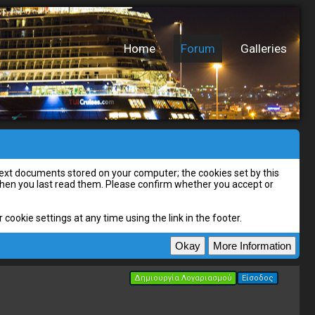
Home
Forum
Galleries
l text documents stored on your computer; the cookies set by this
 when you last read them. Please confirm whether you accept or
cookie settings at any time using the link in the footer.
Δημιουργία Λογαριασμού
Είσοδος