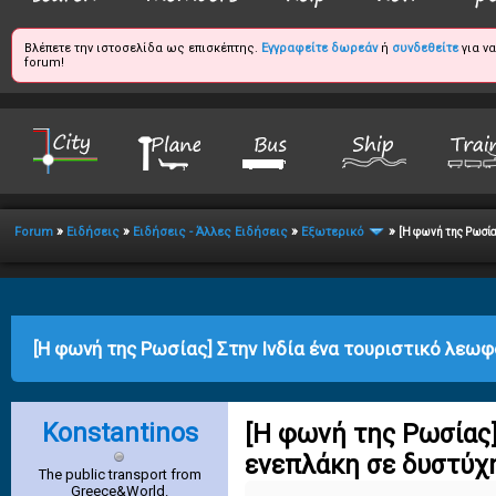
Βλέπετε την ιστοσελίδα ως επισκέπτης.
Εγγραφείτε δωρεάν
ή
συνδεθείτε
για ν
forum!
»
»
»
»
Forum
Ειδήσεις
Ειδήσεις - Άλλες Ειδήσεις
Εξωτερικό
[Η φωνή της Ρωσία
verage
[Η φωνή της Ρωσίας] Στην Ινδία ένα τουριστικό λεω
Konstantinos
[Η φωνή της Ρωσίας]
ενεπλάκη σε δυστύχ
The public transport from
Greece&World.