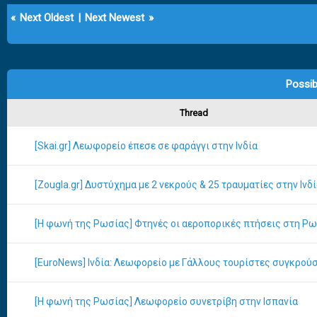
«
Next Oldest
|
Next Newest
»
Possib
Thread
[Skai.gr] Λεωφορείο έπεσε σε φαράγγι στην Ινδία
[Zougla.gr] Δυστύχημα με 2 νεκρούς & 25 τραυματίες στην Ινδ
[Η φωνή της Ρωσίας] Φτηνές οι αεροπορικές πτήσεις στη Ρ
[EuroNews] Ινδία: Λεωφορείο με Γάλλους τουρίστες συγκρού
[Η φωνή της Ρωσίας] Λεωφορείο συνετρίβη στην Ισπανία