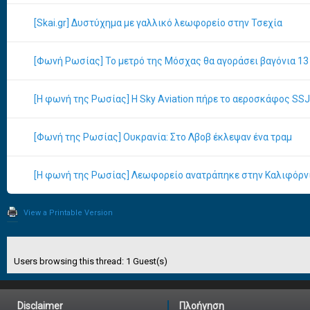
[Skai.gr] Δυστύχημα με γαλλικό λεωφορείο στην Τσεχία
[Φωνή Ρωσίας] Το μετρό της Μόσχας θα αγοράσει βαγόνια 13 
[Η φωνή της Ρωσίας] Η Sky Aviation πήρε το αεροσκάφος SS
[Φωνή της Ρωσίας] Ουκρανία: Στο Λβοβ έκλεψαν ένα τραμ
[Η φωνή της Ρωσίας] Λεωφορείο ανατράπηκε στην Καλιφόρν
View a Printable Version
Users browsing this thread: 1 Guest(s)
Disclaimer
Πλοήγηση