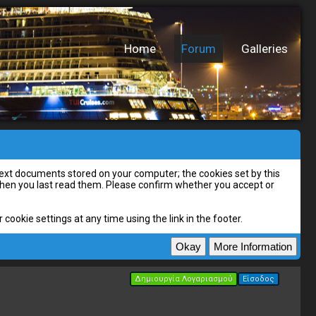
Home
Forum
Galleries
l text documents stored on your computer; the cookies set by this
 when you last read them. Please confirm whether you accept or
cookie settings at any time using the link in the footer.
Δημιουργία Λογαριασμού
Είσοδος