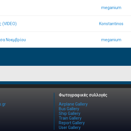
meganium
ς (VIDEO)
Konstantinos
έσα Νοεμβρίου
meganium
Φωτογραφικές συλλογές
.gr
Airplane Gallery
Bus Gallery
Ship Gallery
Train Gallery
Report Gallery
User Gallery