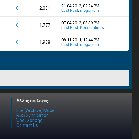
21-04-2012, 02:24 PM
0
2.031
Last Post
:
meganium
07-04-2012, 08:39 PM
0
1.777
Last Post
:
Konstantinos
08-11-2011, 12:44 PM
0
1.938
Last Post
:
meganium
Άλλες επιλογές
Lite (Archive) Mode
RSS Syndication
Όροι Χρήσης
Contact Us