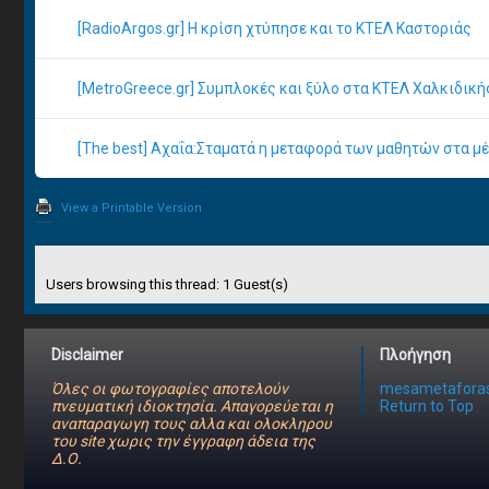
[RadioArgos.gr] Η κρίση χτύπησε και το ΚΤΕΛ Καστοριάς
[MetroGreece.gr] Συμπλοκές και ξύλο στα ΚΤΕΛ Χαλκιδική
[The best] Αχαΐα:Σταματά η μεταφορά των μαθητών στα μ
View a Printable Version
Users browsing this thread: 1 Guest(s)
Disclaimer
Πλοήγηση
Όλες οι φωτογραφίες αποτελούν
mesametaforas
πνευματική ιδιοκτησία. Απαγορεύεται η
Return to Top
αναπαραγωγη τους αλλα και ολοκληρου
του site χωρις την έγγραφη άδεια της
Δ.Ο.