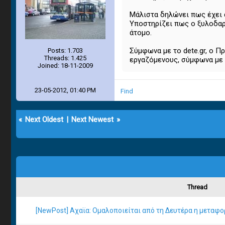
Μάλιστα δηλώνει πως έχει 
Υποστηρίζει πως ο ξυλοδαρμ
άτομο.
Σύμφωνα με το dete.gr, ο 
Posts: 1.703
Threads: 1.425
εργαζόμενους, σύμφωνα με 
Joined: 18-11-2009
23-05-2012, 01:40 PM
Find
«
Next Oldest
|
Next Newest
»
Thread
[NewPost] Αχαϊα: Ομαλοποιείται από τη Δευτέρα η μεταφ