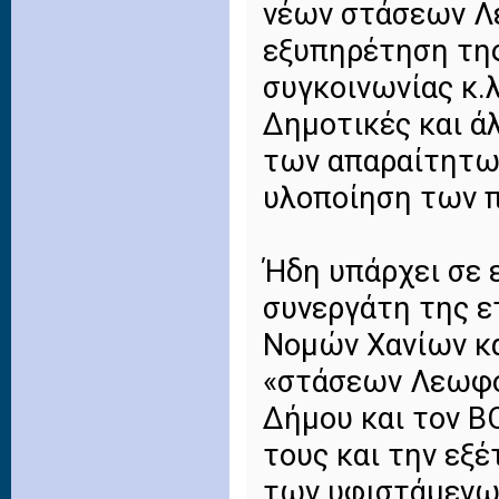
νέων στάσεων Λ
εξυπηρέτηση της
συγκοινωνίας κ.λ
Δημοτικές και ά
των απαραίτητω
υλοποίηση των 
Ήδη υπάρχει σε 
συνεργάτη της ε
Νομών Χανίων κ
«στάσεων Λεωφορ
Δήμου και τον Β
τους και την εξ
των υφιστάμενω