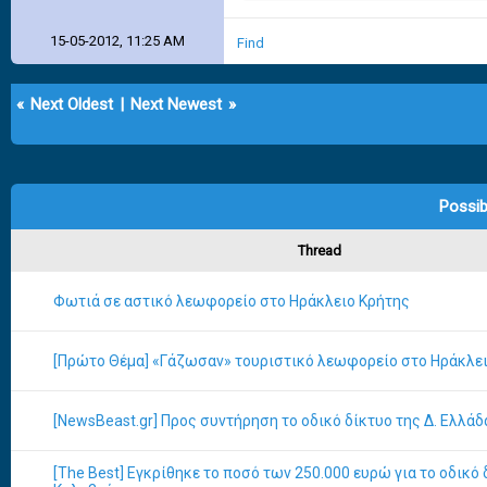
15-05-2012, 11:25 AM
Find
«
Next Oldest
|
Next Newest
»
Possib
Thread
Φωτιά σε αστικό λεωφορείο στο Ηράκλειο Κρήτης
[Πρώτο Θέμα] «Γάζωσαν» τουριστικό λεωφορείο στο Ηράκλε
[NewsBeast.gr] Προς συντήρηση το οδικό δίκτυο της Δ. Ελλάδ
[The Best] Εγκρίθηκε το ποσό των 250.000 ευρώ για το οδικό 