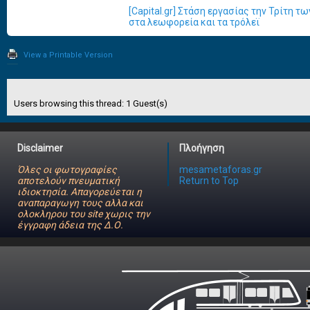
[Capital.gr] Στάση εργασίας την Τρίτη 
στα λεωφορεία και τα τρόλεϊ
View a Printable Version
Users browsing this thread: 1 Guest(s)
Disclaimer
Πλοήγηση
Όλες οι φωτογραφίες
mesametaforas.gr
αποτελούν πνευματική
Return to Top
ιδιοκτησία. Απαγορεύεται η
αναπαραγωγη τους αλλα και
ολοκληρου του site χωρις την
έγγραφη άδεια της Δ.Ο.