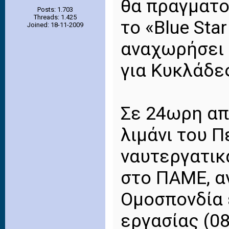
θα πραγματο
Posts: 1.703
Threads: 1.425
το «Blue Sta
Joined: 18-11-2009
αναχωρήσει σ
για Κυκλάδε
Σε 24ωρη απ
λιμάνι του 
ναυτεργατικ
στο ΠΑΜΕ, α
Ομοσπονδία 
εργασίας (08.