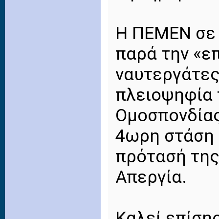
Η ΠΕΜΕΝ σε 
παρά την «επ
ναυτεργάτες
πλειοψηφία 
Ομοσπονδίας
4ωρη στάση 
πρότασή της
Απεργία.
Καλεί επίση