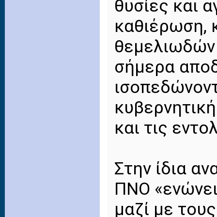
θυσίες και 
καθιέρωση, 
θεμελιωδών 
σήμερα αποδ
ισοπεδώνοντ
κυβερνητικής
και τις εντο
Στην ίδια α
ΠΝΟ «ενώνει
μαζί με του