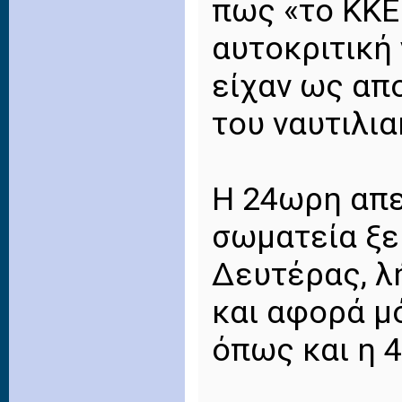
πως «το ΚΚΕ
αυτοκριτική 
είχαν ως απ
του ναυτιλι
Η 24ωρη απε
σωματεία ξε
Δευτέρας, λ
και αφορά μό
όπως και η 