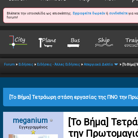
Βλέπετε την ιστοσελίδα ως επισκέπτης.
Εγγραφείτε δωρεάν
ή
συνδεθείτε
για ν
forum!
»
»
»
»
Forum
Ειδήσεις
Ειδήσεις - Άλλες Ειδήσεις
Απεργιακά Δελτία
[Το Βήμα] 
erage
[Το Βήμα] Τετράωρη στάση εργασίας της ΠΝΟ την Πρ
meganium
[Το Βήμα] Τετρ
Εγγεγραμμένος
την Πρωτομαγιά