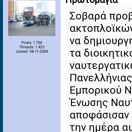
Σοβαρά προβ
ακτοπλοϊκών
να δημιουργ
Posts: 1.703
Threads: 1.425
τα διοικητι
Joined: 18-11-2009
ναυτεργατικ
Πανελλήνια
Εμπορικού Ν
Ένωσης Ναυτ
αποφάσισαν 
την ημέρα α