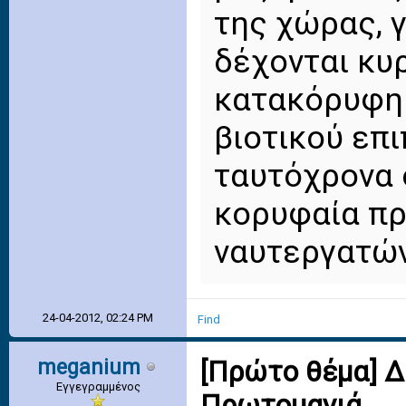
της χώρας, 
δέχονται κυρ
κατακόρυφη 
βιοτικού επ
ταυτόχρονα 
κορυφαία π
ναυτεργατών
24-04-2012, 02:24 PM
Find
meganium
[Πρώτο θέμα] Δ
Εγγεγραμμένος
Πρωτομαγιά