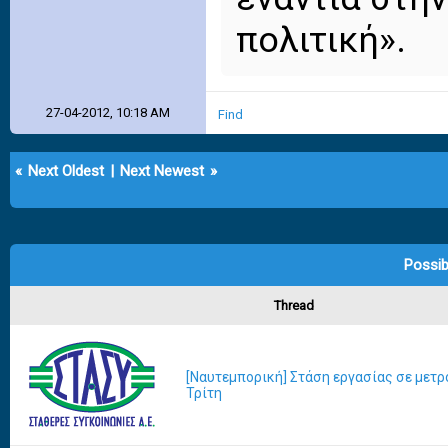
πολιτική».
27-04-2012, 10:18 AM
Find
«
Next Oldest
|
Next Newest
»
Possib
Thread
[Ναυτεμπορική] Στάση εργασίας σε μετρό
Τρίτη