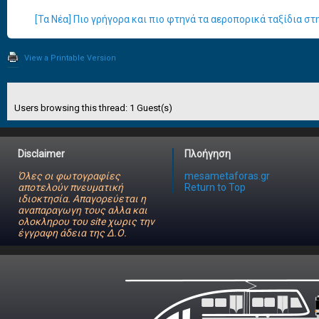
[Τα Νέα] Πιο γρήγορα και πιο φτηνά τα αεροπορικά ταξίδια σ
View a Printable Version
Users browsing this thread: 1 Guest(s)
Disclaimer
Πλοήγηση
Όλες οι φωτογραφίες
mesametaforas.gr
αποτελούν πνευματική
Return to Top
ιδιοκτησία. Απαγορεύεται η
αναπαραγωγη τους αλλα και
ολοκληρου του site χωρις την
έγγραφη άδεια της Δ.Ο.