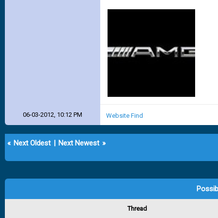
06-03-2012, 10:12 PM
Website
Find
«
Next Oldest
|
Next Newest
»
Possib
Thread