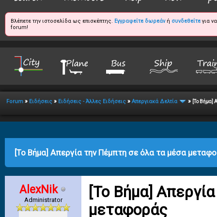
Βλέπετε την ιστοσελίδα ως επισκέπτης.
Εγγραφείτε δωρεάν
ή
συνδεθείτε
για ν
forum!
»
»
»
»
Forum
Ειδήσεις
Ειδήσεις - Άλλες Ειδήσεις
Απεργιακά Δελτία
[Το Βήμα] 
erage
[Το Βήμα] Απεργία την Πέμπτη σε όλα τα μέσα μεταφ
AlexNik
[Το Βήμα] Απεργία
Administrator
μεταφοράς