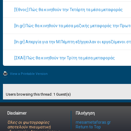
[Έθνος] Πώς θα κινηθούν την Τετάρτη τα μέσα μεταφοράς
[In.gr] Πώς θα κινηθούν τα μέσα μαζικής μεταφοράς την Πρω
[In.gr] Απεργία για την Μ.Πέμπτη εξήγγειλαν οι εργαζόμενοι σ
[ΣΚΑΪ] Πώς θα κινηθούν την Τρίτη τα μέσα μεταφοράς
View a Printable Version
Users browsing this thread: 1 Guest(s)
Disclaimer
Πλοήγηση
Όλες οι φωτογραφίες
mesametaforas.gr
αποτελούν πνευματική
Return to Top