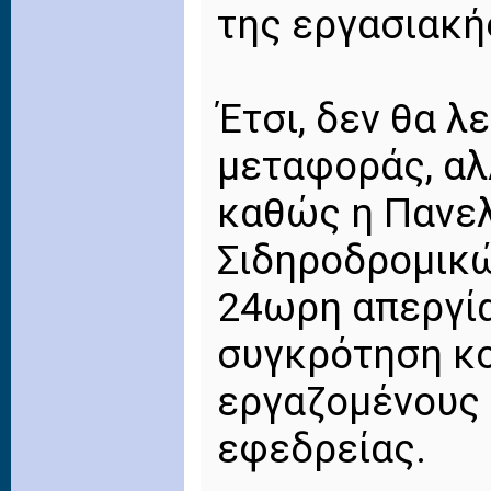
της εργασιακή
Έτσι, δεν θα λ
μεταφοράς, αλ
καθώς η Πανε
Σιδηροδρομικώ
24ωρη απεργία
συγκρότηση κο
εργαζομένους 
εφεδρείας.