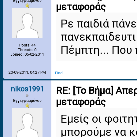
Εγγεγραμμένος
μεταφοράς
Ρε παιδιά πάνε
πανεκπαιδευτι
Posts: 44
Πέμπτη... Που
Threads: 0
Joined: 05-02-2011
20-09-2011, 04:27 PM
Find
nikos1991
RE: [Το Βήμα] Απε
μεταφοράς
Εγγεγραμμένος
Εμείς οι φοιτη
μπορούμε να κ