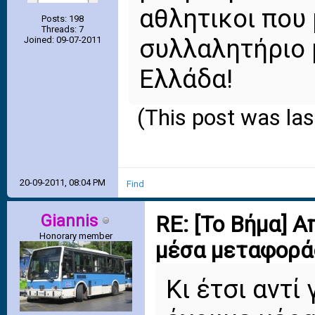
αθλητικοι που
Posts: 198
Threads: 7
συλλαλητήριο μ
Joined: 09-07-2011
Ελλάδα!
(This post was la
20-09-2011, 08:04 PM
Find
Giannis
RE: [Το Βήμα] 
Honorary member
μέσα μεταφορά
Κι έτσι αντί