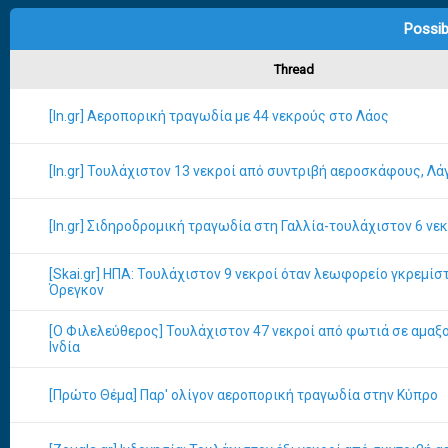
Possib
Thread
[In.gr] Αεροπορική τραγωδία με 44 νεκρούς στο Λάος
[In.gr] Τουλάχιστον 13 νεκροί από συντριβή αεροσκάφoυς, Λά
[In.gr] Σιδηροδρομική τραγωδία στη Γαλλία-τουλάχιστον 6 νε
[Skai.gr] ΗΠΑ: Τουλάχιστον 9 νεκροί όταν λεωφορείο γκρεμίσ
Όρεγκον
[Ο Φιλελεύθερος] Τουλάχιστον 47 νεκροί από φωτιά σε αμαξο
Ινδία
[Πρώτο Θέμα] Παρ' oλίγον αεροπορική τραγωδία στην Κύπρο