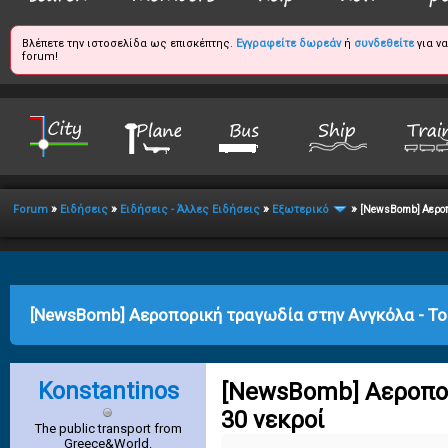
Βλέπετε την ιστοσελίδα ως επισκέπτης.
Εγγραφείτε δωρεάν
ή
συνδεθείτε
για ν
forum!
»
»
»
»
Forum
Ειδήσεις
Ειδήσεις - Άλλες Ειδήσεις
Εξωτερικό
[NewsBomb] Αεροπο
age
[NewsBomb] Αεροπορική τραγωδία στην Ανγκόλα - Το
Konstantinos
[NewsBomb] Αεροπορ
30 νεκροί
The public transport from
Greece&World.