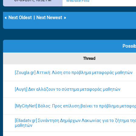
Website
Find
«
Next Oldest
|
Next Newest
»
Possib
Thread
[Zougla.gr] Αττική: Λύση στο πρόβλημα μεταφοράς μαθητών
[Αυγή] Δεν αλλάζουν το σύστημα μεταφοράς μαθητών
[MyCityNet] Βόλος: Προς επίλυση βαίνει το πρόβλημα μεταφ
[Elladatv.gr] Συνάντηση Δημάρχων Λακωνίας για το ζήτημα τ
μαθητών