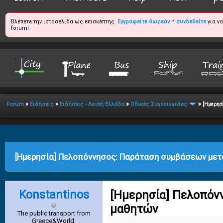
Βλέπετε την ιστοσελίδα ως επισκέπτης.
Εγγραφείτε δωρεάν
ή
συνδεθείτε
για ν
forum!
»
»
»
»
Forum
Ειδήσεις
Ειδήσεις - Λοιπή Ελλάδα
Οδικές Συγκοινωνίες
[Ημερησ
age
[Ημερησία] Πελοπόννησος: Παράταση συμβάσεων με
Konstantinos
[Ημερησία] Πελοπόν
μαθητών
The public transport from
Greece&World.