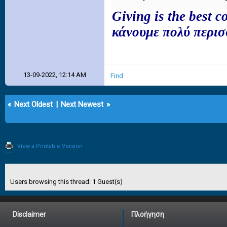
Giving is the best 
κάνουμε πολύ περι
13-09-2022, 12:14 AM
Find
«
Next Oldest
|
Next Newest
»
View a Printable Version
Users browsing this thread: 1 Guest(s)
Disclaimer
Πλοήγηση