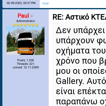
02-09-2022, 03:37 PM
Find
Paul
RE: Αστικό ΚΤ
Administrator
Δεν υπάρχει
υπάρχουν φ
οχήματα του
χρόνο που β
Posts: 1.200
Threads: 221
Joined: 12-11-2009
μου οι οποίε
Gallery. Αυτ
είναι επέκτ
παραπάνω ο