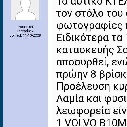
Το αστικό ΚΤΕ
τον στόλο του 
φωτογραφίες π
Posts: 54
Threads: 2
Ειδικότερα τα
Joined: 11-10-2009
κατασκευής Σα
αποσυρθεί, εν
πρώην 8 βρίσκε
Προέλευση κυρ
Λαμία και φυσ
λεωφορεία είνα
1 VOLVO B10M