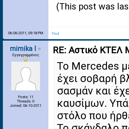
(This post was la
06-06-2011, 09:18 PM
Find
mimika l
RE: Αστικό ΚΤΕΛ 
Εγγεγραμμένος
Το Mercedes μ
έχει σοβαρή β
σασμάν και έχ
Posts: 11
καυσίμων. Υπά
Threads: 0
Joined: 06-10-2011
στόλο που ήρθ
Το σκάνδαλο πά