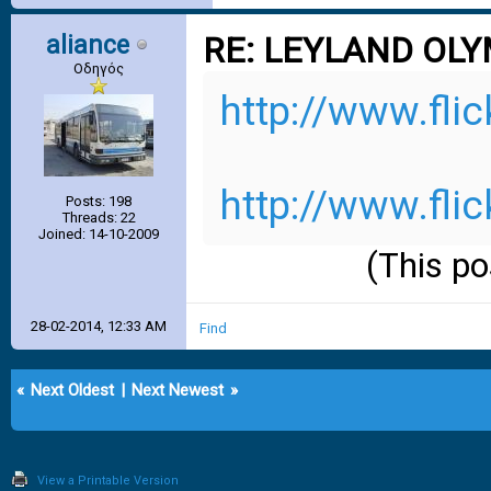
aliance
RE: LEYLAND OL
Οδηγός
http://www.fl
http://www.fl
Posts: 198
Threads: 22
Joined: 14-10-2009
(This p
28-02-2014, 12:33 AM
Find
«
Next Oldest
|
Next Newest
»
View a Printable Version