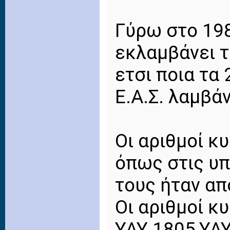
Γύρω στο 198
εκλαμβάνει 
ετσι ποια τα
Ε.Α.Σ. λαμβά
Οι αριθμοί κ
όπως στις υ
τους ήταν απ
Οι αριθμοί κ
ΥΑΥ 1805,ΥΑΥ