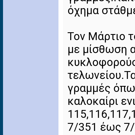
όχημα στάθμε
Τον Μάρτιο τ
με μίσθωση α
κυκλοφορούσ
τελωνείου.Τ
γραμμές όπως
καλοκαίρι εν
115,116,117,
7/351 έως 7/