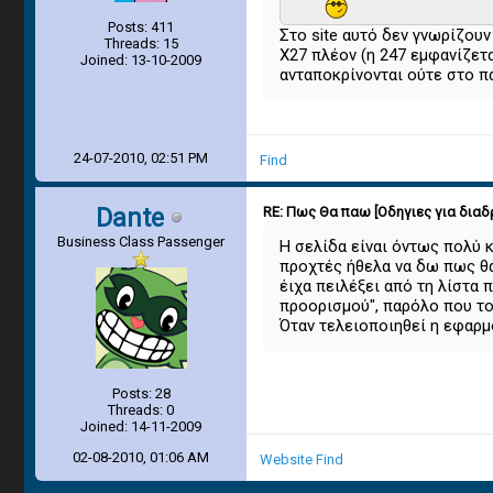
Posts: 411
Στο site αυτό δεν γνωρίζουν
Threads: 15
Χ27 πλέον (η 247 εμφανίζετα
Joined: 13-10-2009
ανταποκρίνονται ούτε στο π
24-07-2010, 02:51 PM
Find
Dante
RE: Πως Θα παω [Οδηγιες για διαδ
Business Class Passenger
Η σελίδα είναι όντως πολύ κ
προχτές ήθελα να δω πως θα
έιχα πειλέξει από τη λίστα 
προορισμού", παρόλο που το 
Όταν τελειοποιηθεί η εφαρμο
Posts: 28
Threads: 0
Joined: 14-11-2009
02-08-2010, 01:06 AM
Website
Find