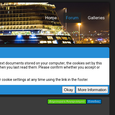
Home
Forum
Galleries
l text documents stored on your computer; the cookies set by this
 when you last read them. Please confirm whether you accept or
cookie settings at any time using the link in the footer.
Δημιουργία Λογαριασμού
Είσοδος