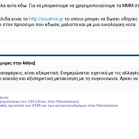
ολα αυτα εδω. Για να μπορεσουμε να χρησιμοποιησουμε τα ΜΜΜ σ
λιδα ειναι το
http://youdrive.gr
το οποιο μπορει να δωσει οδηγιες 
 στον προοσιμο που εδωσε, μαλιστα και με μια οικολογικη νοτα.
δρομες στην Αθήνα]
ναφέρεις, είναι εξαιρετική. Ενημερώνεται σχετικά με τις αλλαγές 
ιο εύκολη και εξυπηρετική μετακίνηση με τη συγκοινωνία. Αρκεί να
μευση
ομολογίων του ΟΣΕ (ιδίως στην Πελοπόννησο).
έππα, προστάτη των ΚΤΕΛ και των αυτοκινητοδρόμων στην Πελοπόννησο.