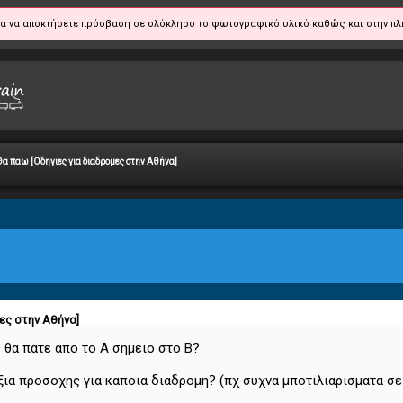
α να αποκτήσετε πρόσβαση σε ολόκληρο το φωτογραφικό υλικό καθώς και στην πλ
α παω [Οδηγιες για διαδρομες στην Αθήνα]
ες στην Αθήνα]
ς θα πατε απο το Α σημειο στο Β?
αξια προσοχης για καποια διαδρομη? (πχ συχνα μποτιλιαρισματα σ