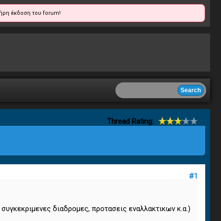
ήρη έκδοση του forum!
Thread Rating:
#1
ε συγκεκριμενες διαδρομες, προτασεις εναλλακτικων κ.α.)