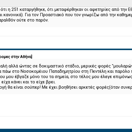
 ότι η 251 καταργήθηκε, ότι μεταφέρθηκαν οι αφετηρίες από την 
ι κανονικά). Για τον Προαστιακό που τον γνωρίζω από την καθημε
αραλθόν ούτε στο παρόν.
ρομες στην Αθήνα]
αλή αλλά ώντας σε δοκιμαστικό στάδιο, μερικές φορές "μουλαρώνε
 πάω στο Νοσοκομέιου Παπαδημητρίου στη Πεντέλη και παρόλο πο
που μου έβγαζε μόνο του τα σημεία, στο τέλος μου έλεγε επιμόνως
είχα κάνει και το είχε βρει.
γή θα είναι σούπερ! Με έχει βοηθήσει αρκετές φορές(όταν συνεργ