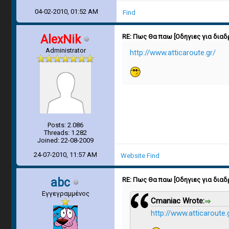
04-02-2010, 01:52 AM
Find
AlexNik
RE: Πως Θα παω [Οδηγιες για διαδ
Administrator
http://www.atticaroute.gr/
Posts: 2.086
Threads: 1.282
Joined: 22-08-2009
24-07-2010, 11:57 AM
Website
Find
abc
RE: Πως Θα παω [Οδηγιες για διαδ
Εγγεγραμμένος
Cmaniac Wrote:
http://www.atticaroute.