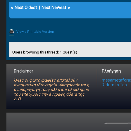
«
Next Oldest
|
Next Newest
»
View a Printable Version
Users browsing this thread: 1 Guest(s)
Disclaimer
Πλοήγηση
Όλες οι φωτογραφίες αποτελούν
mesametaforas
πνευματική ιδιοκτησία. Απαγορεύεται η
Return to Top
αναπαραγωγη τους αλλα και ολοκληρου
του site χωρις την έγγραφη άδεια της
Δ.Ο.