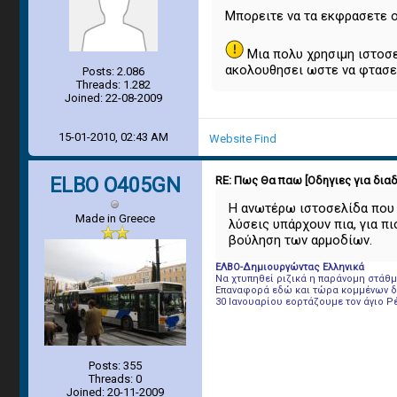
Μπορειτε να τα εκφρασετε 
Μια πολυ χρησιμη ιστοσε
ακολουθησει ωστε να φτασει
Posts: 2.086
Threads: 1.282
Joined: 22-08-2009
15-01-2010, 02:43 AM
Website
Find
ELBO O405GN
RE: Πως Θα παω [Οδηγιες για δια
Η ανωτέρω ιστοσελίδα που α
Made in Greece
λύσεις υπάρχουν πια, για π
βούληση των αρμοδίων.
ΕΛΒΟ-Δημιουργώντας Ελληνικά
Να χτυπηθεί ριζικά η παράνομη στάθ
Επαναφορά εδώ και τώρα κομμένων δρ
30 Ιανουαρίου εορτάζουμε τον άγιο Ρ
Posts: 355
Threads: 0
Joined: 20-11-2009