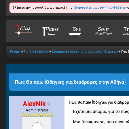
Βλέπετε την ιστοσελίδα ως επισκέπτης.
Εγγραφείτε δωρεάν
ή
συνδεθείτε
γι
»
»
»
Forum
For the hobbyist
Εφαρμογές εύρεσης διαδρομής - Στάσεων
Πως Θ
1
2
3
4
5
21 Vote(s) - 3.43 Average
Πως Θα παω [Οδηγιες για διαδρομες στην Αθήνα]
AlexNik
Πως Θα παω [Οδηγιες για διαδρομ
Administrator
Εχετε μια απορια, για το πω
Μια διευκρινιση, που ειναι 