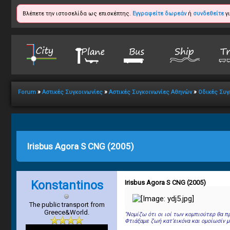
Βλέπετε την ιστοσελίδα ως επισκέπτης.
Εγγραφείτε δωρεάν
ή
συνδεθείτε
γι
»
»
»
Forum
Αστικές Συγκοινωνίες
Αστικές Συγκοινωνίες Αθηνών
Οδικές Συγ
1
2
3
4
5
0 Vote(s) - 0 Average
Irisbus Agora S CNG (2005)
Konstantinos
Irisbus Agora S CNG (2005)
The public transport from
Greece&World.
''Νομίζω ότι οι ιοί των κομπιούτερ θα
Φτιάξαμε ζωή κατ’εικόνα και ομοίωσίν μα