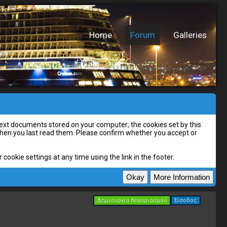
Home
Forum
Galleries
l text documents stored on your computer; the cookies set by this
 when you last read them. Please confirm whether you accept or
cookie settings at any time using the link in the footer.
Δημιουργία Λογαριασμού
Είσοδος