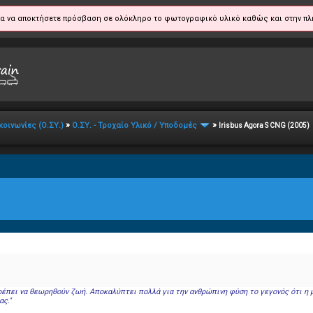
α να αποκτήσετε πρόσβαση σε ολόκληρο το φωτογραφικό υλικό καθώς και στην πλ
»
»
κοινωνίες (Ο.ΣΥ.)
Ο.ΣΥ. - Τροχαίο Υλικό / Υποδομές
Irisbus Agora S CNG (2005)
 πρέπει να θεωρηθούν ζωή. Αποκαλύπτει πολλά για την ανθρώπινη φύση το γεγονός ότι η
ς.''