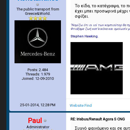
Το είδα, το κατέγραψα, το π
The public transport from
έχει μπει προσωρινά μέχρι 
Greece&World.
σφίξει.
''Νομίζω ότι οι ιοί των κομπιούτερ θα
Φτιάξαμε ζωή κατ’εικόνα και ομοίωσίν μα
Stephen Hawking.
Posts: 2.484
Threads: 1.979
Joined: 12-09-2010
25-01-2014, 12:28 PM
Website
Find
Paul
RE: Irisbus/Renault Agora S CNG
Administrator
Συχνό φαινόμενο και σε αυτ