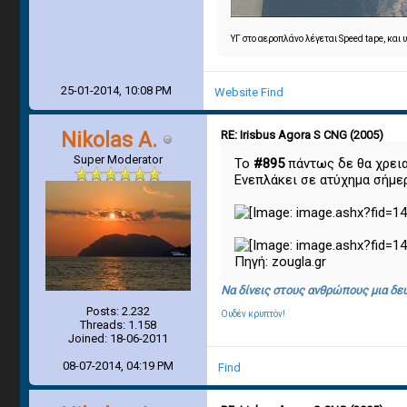
ΥΓ στο αεροπλάνο λέγεται Speed tape, και
25-01-2014, 10:08 PM
Website
Find
Nikolas A.
RE: Irisbus Agora S CNG (2005)
Super Moderator
Το
#895
πάντως δε θα χρειασ
Ενεπλάκει σε ατύχημα σήμε
Πηγή: zougla.gr
Να δίνεις στους ανθρώπους μια δεύ
Posts: 2.232
Ουδέν κρυπτόν!
Threads: 1.158
Joined: 18-06-2011
08-07-2014, 04:19 PM
Find