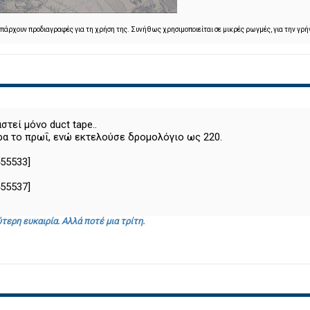
 υπάρχουν προδιαγραφές για τη χρήση της. Συνήθως χρησιμοποιείται σε μικρές ρωγμές, για την γρ
τεί μόνο duct tape..
ρα το πρωΐ, ενώ εκτελούσε δρομολόγιο ως 220.
τερη ευκαιρία. Αλλά ποτέ μια τρίτη.