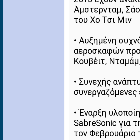
Άμστερνταμ, Σάο
του Χο Τσι Μιν
• Αυξημένη συχν
αεροσκαφών προς
Κουβέιτ, Νταμάμ
• Συνεχής ανάπτ
συνεργαζόμενες 
• Έναρξη υλοποί
SabreSonic για 
τον Φεβρουάριο 