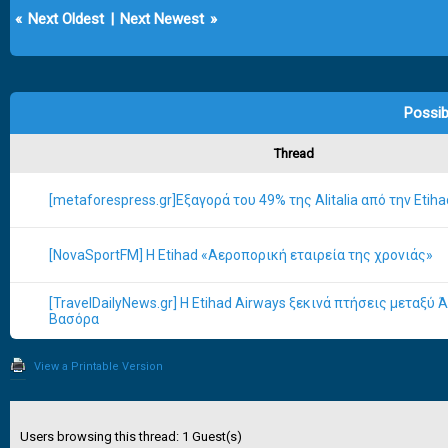
«
Next Oldest
|
Next Newest
»
Possib
Thread
[metaforespress.gr]Εξαγορά του 49% της Alitalia από την Etiha
[NovaSportFM] Η Etihad «Αεροπορική εταιρεία της χρονιάς»
[TravelDailyNews.gr] Η Etihad Airways ξεκινά πτήσεις μεταξύ 
Βασόρα
View a Printable Version
Users browsing this thread: 1 Guest(s)