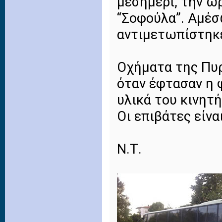
μεσημέρι, την ώ
“Σοφούλα”. Αμέσ
αντιμετωπίστηκε
Οχήματα της Πυρ
όταν έφτασαν η 
υλικά του κινητή
Οι επιβάτες είνα
Ν.Τ.