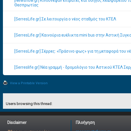
[Newsnow.gr] Κινδύνεψαν επιβάτες και οδηγός λεωφορείου τ
Θεσπρωτίας
[SerresLife.gr] Σε λειτουργία ο νέος σταθμός του ΚΤΕΛ
[SerresLife.gr] Καινούρια ευέλικτα mini bus στην Αστική Συγκ
[SerresLife.gr] Σέρρες: «Πράσινο φως» για τη μεταφορά του ν
[Serreslife.gr] Νέα γραμμή - δρομολόγιο του Αστικού ΚΤΕΛ Σε
View a Printable Version
Users browsing this thread:
Disclaimer
Πλοήγηση