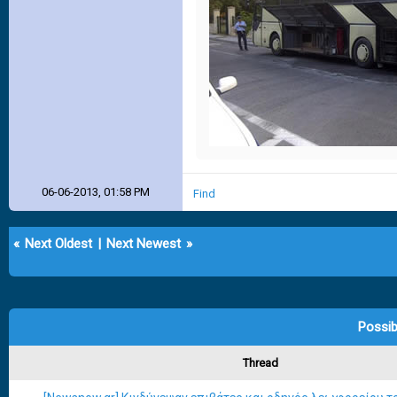
06-06-2013, 01:58 PM
Find
«
Next Oldest
|
Next Newest
»
Possib
Thread