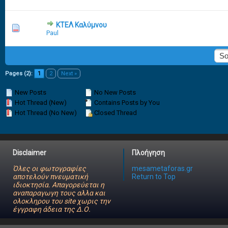
ΚΤΕΛ Καλύμνου
2 Vote(s) - 2.5 out of 5 in Average
1
2
3
4
5
Paul
Pages (2):
1
2
Next »
New Posts
No New Posts
Hot Thread (New)
Contains Posts by You
Hot Thread (No New)
Closed Thread
Disclaimer
Πλοήγηση
Όλες οι φωτογραφίες
mesametaforas.gr
αποτελούν πνευματική
Return to Top
ιδιοκτησία. Απαγορεύεται η
αναπαραγωγη τους αλλα και
ολοκληρου του site χωρις την
έγγραφη άδεια της Δ.Ο.