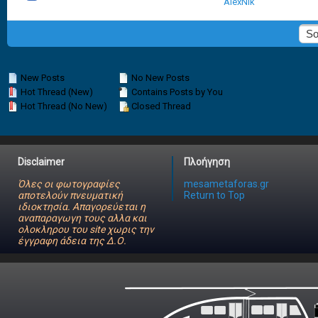
AlexNik
New Posts
No New Posts
Hot Thread (New)
Contains Posts by You
Hot Thread (No New)
Closed Thread
Disclaimer
Πλοήγηση
Όλες οι φωτογραφίες
mesametaforas.gr
αποτελούν πνευματική
Return to Top
ιδιοκτησία. Απαγορεύεται η
αναπαραγωγη τους αλλα και
ολοκληρου του site χωρις την
έγγραφη άδεια της Δ.Ο.