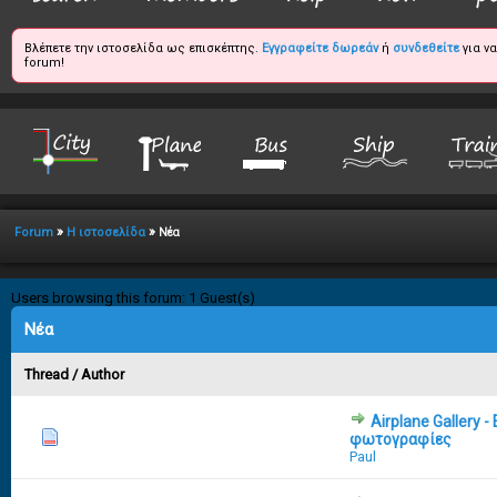
Βλέπετε την ιστοσελίδα ως επισκέπτης.
Εγγραφείτε δωρεάν
ή
συνδεθείτε
για ν
forum!
»
»
Forum
Η ιστοσελίδα
Νέα
Users browsing this forum: 1 Guest(s)
Νέα
Thread
/
Author
Airplane Gallery 
0 Vote(s) - 0 out of 5 in Average
1
2
3
4
5
φωτογραφίες
Paul