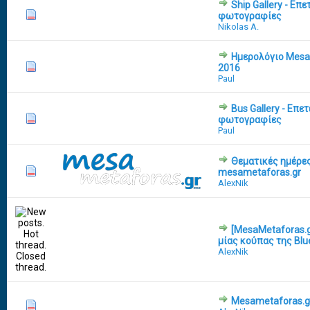
Ship Gallery - Επ
0 Vote(s) - 0 out of 5 in Average
1
2
3
4
5
φωτογραφίες
Nikolas A.
Ημερολόγιο Mesa
0 Vote(s) - 0 out of 5 in Average
1
2
3
4
5
2016
Paul
Bus Gallery - Επε
0 Vote(s) - 0 out of 5 in Average
1
2
3
4
5
φωτογραφίες
Paul
Θεματικές ημέρες
0 Vote(s) - 0 out of 5 in Average
1
2
3
4
5
mesametaforas.gr
AlexNik
[MesaMetaforas.
0 Vote(s) - 0 out of 5 in Average
1
2
3
4
5
μίας κούπας της Blue
AlexNik
Mesametaforas.gr
0 Vote(s) - 0 out of 5 in Average
1
2
3
4
5