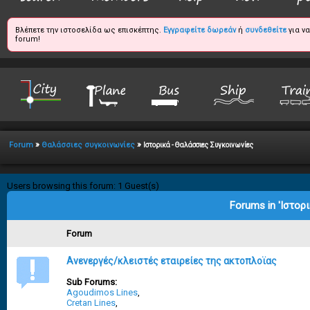
Βλέπετε την ιστοσελίδα ως επισκέπτης.
Εγγραφείτε δωρεάν
ή
συνδεθείτε
για ν
forum!
»
»
Forum
Θαλάσσιες συγκοινωνίες
Ιστορικά - Θαλάσσιες Συγκοινωνίες
Users browsing this forum: 1 Guest(s)
Forums in 'Ιστορ
Forum
Ανενεργές/κλειστές εταιρείες της ακτοπλοϊας
Sub Forums:
Agoudimos Lines
,
Cretan Lines
,