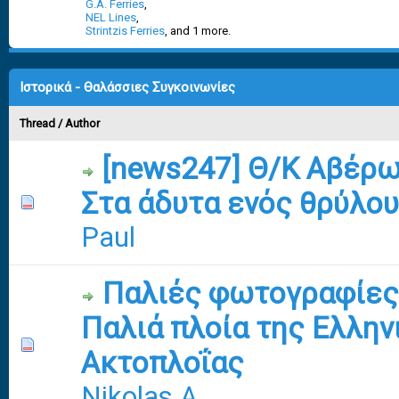
G.A. Ferries
,
NEL Lines
,
Strintzis Ferries
, and 1 more.
Ιστορικά - Θαλάσσιες Συγκοινωνίες
Thread
/
Author
[news247] Θ/Κ Αβέρω
Στα άδυτα ενός θρύλου
0 Vote(s) - 0 out of 5 in Average
1
2
3
4
5
Paul
Παλιές φωτογραφίες
Παλιά πλοία της Ελλην
0 Vote(s) - 0 out of 5 in Average
1
2
3
4
5
Ακτοπλοΐας
Nikolas A.