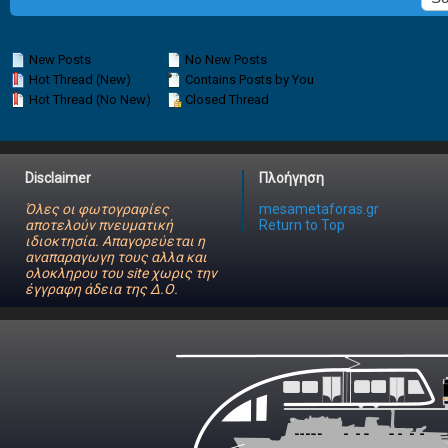
New Posts
No New Posts
Hot Thread (New)
Contains Posts by You
Hot Thread (No New)
Closed Thread
Disclaimer
Πλοήγηση
Όλες οι φωτογραφίες
mesametaforas.gr
αποτελούν πνευματική
Return to Top
ιδιοκτησία. Απαγορεύεται η
αναπαραγωγη τους αλλα και
ολοκληρου του site χωρις την
έγγραφη άδεια της Δ.Ο.