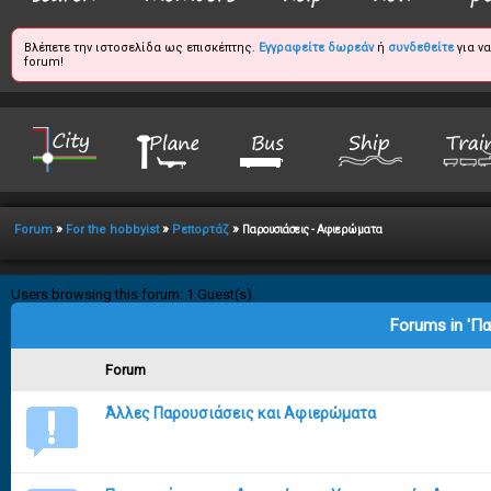
Βλέπετε την ιστοσελίδα ως επισκέπτης.
Εγγραφείτε δωρεάν
ή
συνδεθείτε
για ν
forum!
»
»
»
Forum
For the hobbyist
Ρεπορτάζ
Παρουσιάσεις - Αφιερώματα
Users browsing this forum: 1 Guest(s)
Forums in 'Π
Forum
Άλλες Παρουσιάσεις και Αφιερώματα