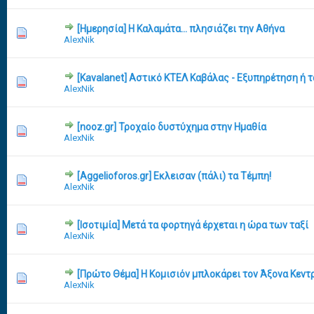
[Ημερησία] Η Καλαμάτα... πλησιάζει την Αθήνα
12 Vote(s) - 3.58 out of 5 in Average
1
2
3
4
5
AlexNik
[Kavalanet] Αστικό ΚΤΕΛ Καβάλας - Εξυπηρέτηση ή 
10 Vote(s) - 2.4 out of 5 in Average
1
2
3
4
5
AlexNik
[nooz.gr] Τροχαίο δυστύχημα στην Ημαθία
10 Vote(s) - 2.8 out of 5 in Average
1
2
3
4
5
AlexNik
[Aggelioforos.gr] Εκλεισαν (πάλι) τα Τέμπη!
9 Vote(s) - 1.89 out of 5 in Average
1
2
3
4
5
AlexNik
[Ισοτιμία] Μετά τα φορτηγά έρχεται η ώρα των ταξί
11 Vote(s) - 2.82 out of 5 in Average
1
2
3
4
5
AlexNik
[Πρώτο Θέμα] Η Κομισιόν μπλοκάρει τον Άξονα Κεντ
11 Vote(s) - 2.36 out of 5 in Average
1
2
3
4
5
AlexNik