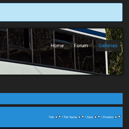
Home
Forum
Galleries
•
•
•
Title
File Name
Date
Position