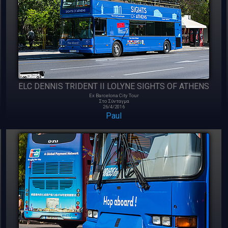
ELC DENNIS TRIDENT II LOLYNE SIGHTS OF ATHENS
Ex Barcelona City Tour
Στο Σύνταγμα
26/4/2016
Paul