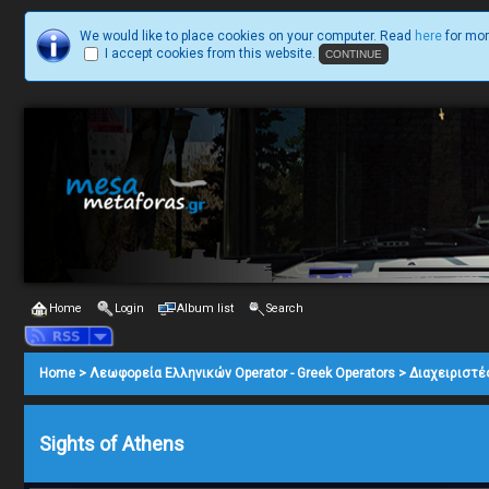
We would like to place cookies on your computer. Read
here
for mor
I accept cookies from this website.
Home
Login
Album list
Search
Home
>
Λεωφορεία Ελληνικών Operator - Greek Operators
>
Διαχειριστέ
Sights of Athens