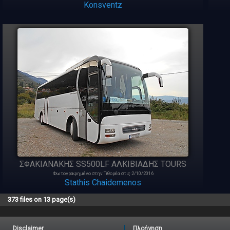
Konsventz
ΣΦΑΚΙΑΝΑΚΗΣ SS500LF ΑΛΚΙΒΙΑΔΗΣ ΤOURS
Φωτογραφημένο στην Τιθορέα στις 2/10/2016
Stathis Chaidemenos
373 files on 13 page(s)
Disclaimer
Πλοήγηση