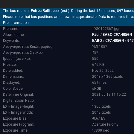
The bus rests at
Petrou Ralli
depot (est.). During the last 15 minutes, 897 buses
Please note that bus positions are shown in approximate. Data is received thro
File information
Filename:
_DSC102367.jpg
Album name:
Paul
/
ΕΛΒΟ C97.405GN
Keywords:
ΕΛΒΟ
/
C97.405GN
/
#45
Αναγνωριστικό Κυκλοφορίας:
YMI-1057
Αναγνωριστικό Στόλου:
457
Γραμμή (αστικά):
550
Filesize:
646 KiB
Date added:
Nov 26, 2022
Dimensions:
2048 x 1366 pixels
Displayed:
65 times
Color Space:
sRGB
DateTime Original:
2021:05:19 11:15:22
Digital Zoom Ratio:
1
EXIF Image Height:
1366 pixels
EXIF Image Width:
2048 pixels
Exposure Bias:
-0.67 EV
Exposure Program:
Aperture Priority
Exposure Time:
1/800 sec