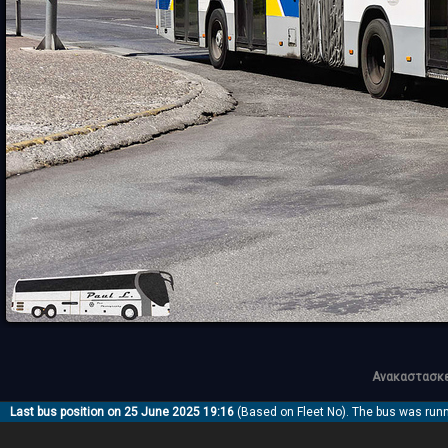
Ανακαστασκε
Last bus position on 25 June 2025 19:16
(Based on Fleet No). The bus was run