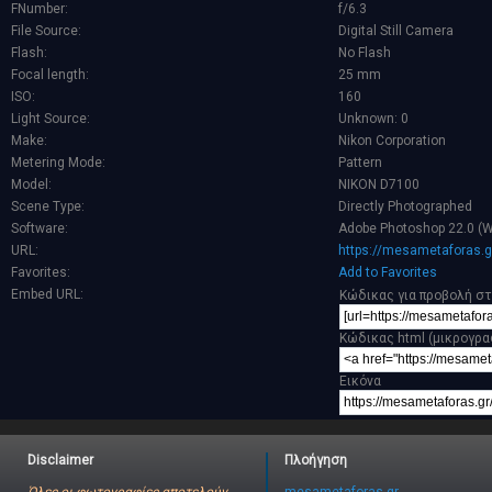
FNumber:
f/6.3
File Source:
Digital Still Camera
Flash:
No Flash
Focal length:
25 mm
ISO:
160
Light Source:
Unknown: 0
Make:
Nikon Corporation
Metering Mode:
Pattern
Model:
NIKON D7100
Scene Type:
Directly Photographed
Software:
Adobe Photoshop 22.0 (
URL:
https://mesametaforas.g
Favorites:
Add to Favorites
Embed URL:
Κώδικας για προβολή στ
Κώδικας html (μικρογρα
Εικόνα
Disclaimer
Πλοήγηση