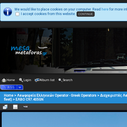
We would like to place cookies on your computer. Read
here
for more in
I accept cookies from this website.
Home
Login
Album list
Search
Home
>
Λεωφορεία Ελληνικών Operator - Greek Operators
>
Διαχειριστές Λ
fleet)
>
ΕΛΒΟ C97.405GN