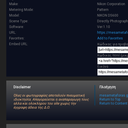
Make:
Nikon Corporation
Metering Mode:
Pattern
Model:
NIKON D5600
Scene Type:
Directly Photograp
Software:
Ver.1.10
URL:
https://mesametafo
Favorites:
Add to Favorites
Embed URL:
Κώδικας για προβο
Κώδικας html (μικ
Εικόνα
Disclaimer
Πλοήγηση
Όλες οι φωτογραφίες αποτελούν πνευματική
mesametaforas.g
ιδιοκτησία. Απαγορεύεται η αναπαραγωγη τους
Return to Top
αλλα και ολοκληρου του site χωρις την
Return to Content
έγγραφη άδεια της Δ.Ο.