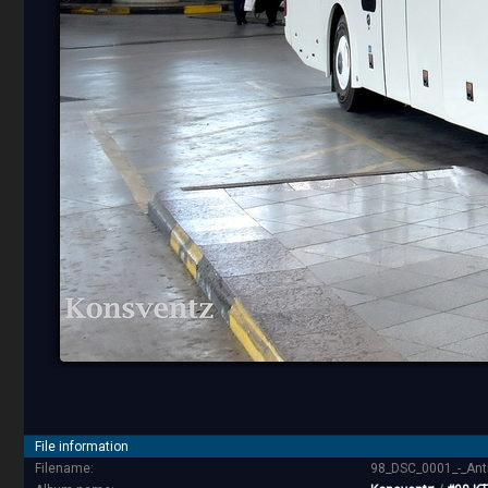
File information
Filename:
98_DSC_0001_-_Ant