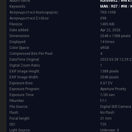
Album name:
Konsventz
/
#98 ΚΤ
Keywords:
MAN
/
R07
/
#98
/
Αναγνωριστικό Κυκλοφορίας:
TKX-1098
Αναγνωριστικό Στόλου:
098
Filesize:
1405 KiB
Date added:
Apr 22, 2026
Dimensions:
2048 x 1388 pixels
Displayed:
14 times
Color Space:
sRGB
Compressed Bits Per Pixel:
4
DateTime Original:
2023:03:28 12:29:2
Digital Zoom Ratio:
1
EXIF Image Height:
1388 pixels
EXIF Image Width:
2048 pixels
Exposure Bias:
0.67 EV
Exposure Program:
Aperture Priority
Exposure Time:
1/30 sec
FNumber:
f/11
File Source:
Digital Still Camera
Flash:
No Flash
Focal length:
21 mm
ISO:
720
Light Source:
Unknown: 0