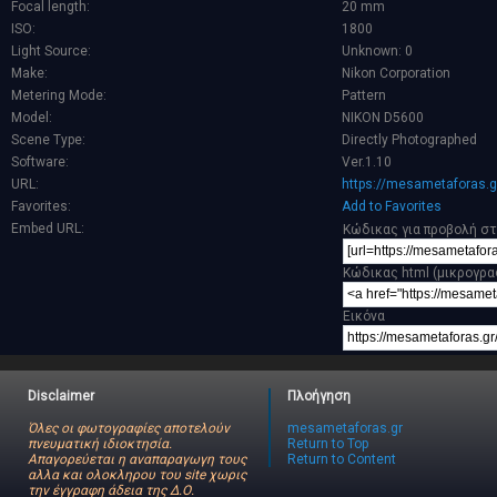
Focal length:
20 mm
ISO:
1800
Light Source:
Unknown: 0
Make:
Nikon Corporation
Metering Mode:
Pattern
Model:
NIKON D5600
Scene Type:
Directly Photographed
Software:
Ver.1.10
URL:
https://mesametaforas.g
Favorites:
Add to Favorites
Embed URL:
Κώδικας για προβολή στ
Κώδικας html (μικρογρα
Εικόνα
Disclaimer
Πλοήγηση
Όλες οι φωτογραφίες αποτελούν
mesametaforas.gr
πνευματική ιδιοκτησία.
Return to Top
Απαγορεύεται η αναπαραγωγη τους
Return to Content
αλλα και ολοκληρου του site χωρις
την έγγραφη άδεια της Δ.Ο.