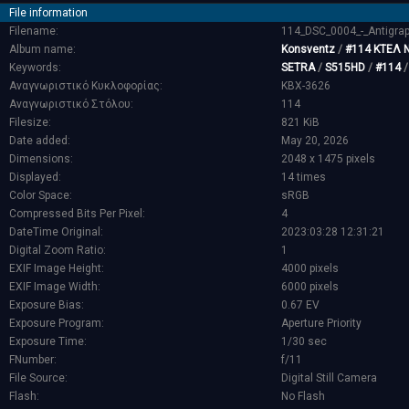
File information
Filename:
114_DSC_0004_-_Antigra
Album name:
Konsventz
/
#114 ΚΤΕΛ Ν
Keywords:
SETRA
/
S515HD
/
#114
Αναγνωριστικό Κυκλοφορίας:
KBX-3626
Αναγνωριστικό Στόλου:
114
Filesize:
821 KiB
Date added:
May 20, 2026
Dimensions:
2048 x 1475 pixels
Displayed:
14 times
Color Space:
sRGB
Compressed Bits Per Pixel:
4
DateTime Original:
2023:03:28 12:31:21
Digital Zoom Ratio:
1
EXIF Image Height:
4000 pixels
EXIF Image Width:
6000 pixels
Exposure Bias:
0.67 EV
Exposure Program:
Aperture Priority
Exposure Time:
1/30 sec
FNumber:
f/11
File Source:
Digital Still Camera
Flash:
No Flash