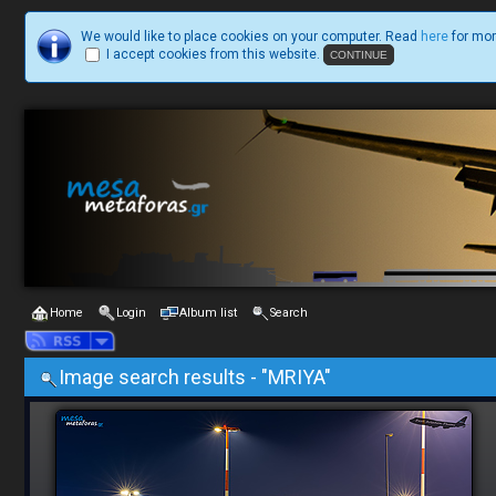
We would like to place cookies on your computer. Read
here
for mor
I accept cookies from this website.
Home
Login
Album list
Search
Image search results - "MRIYA"