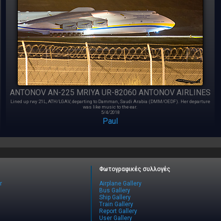
ANTONOV AN-225 MRIYA UR-82060 ANTONOV AIRLINES
Lined up rwy 21L, ATH/LGAV, departing to Damman, Saudi Arabia (DMM/OEDF). Her departure
was like music to the ear.
5/4/2018
Paul
Φωτογραφικές συλλογές
r
Airplane Gallery
Bus Gallery
Ship Gallery
Train Gallery
Report Gallery
User Gallery