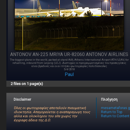
ANTONOV AN-225 MRIYA UR-82060 ANTONOV AIRLINES
The biggest plane in the world, parked at stand A46, Athens International Airport ATH/LGAV, for
refuelling, inbound from Leipzig (LEJ). Δυστυχώς οι προγραμματισμένες του προσεγγίσεις
είναι βραδινές και οι εν πτήσει φωτογραφίες πολύ δύσκολες
5/4/2018
Paul
2 files on 1 page(s)
Disclaimer
Πλοήγηση
Όλες οι φωτογραφίες αποτελούν πνευματική
mesametaforas.g
ιδιοκτησία. Απαγορεύεται η αναπαραγωγη τους
Return to Top
αλλα και ολοκληρου του site χωρις την
Return to Content
έγγραφη άδεια της Δ.Ο.