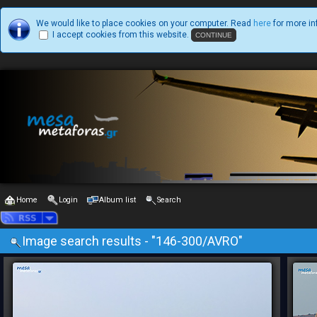
We would like to place cookies on your computer. Read
here
for more in
I accept cookies from this website.
Home
Login
Album list
Search
Image search results - "146-300/AVRO"