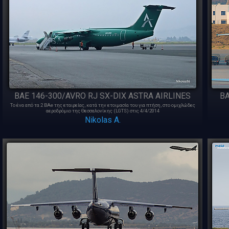
BAE 146-300/AVRO RJ SX-DIX ASTRA AIRLINES
BA
Το ένα από τα 2 BAe της εταιρείας, κατά την ετοιμασία του για πτήση, στο ομιχλώδες
αεροδρόμιο της Θεσσαλονίκης (LGTS) στις 4/4/2014
Nikolas A.