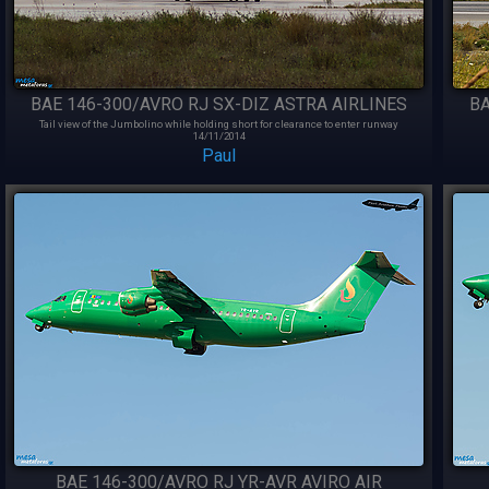
BAE 146-300/AVRO RJ SX-DIZ ASTRA AIRLINES
BA
Tail view of the Jumbolino while holding short for clearance to enter runway
14/11/2014
Paul
BAE 146-300/AVRO RJ YR-AVR AVIRO AIR