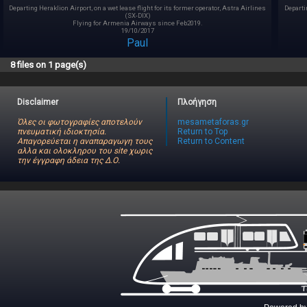
Departing Heraklion Airport, on a wet lease flight for its former operator, Astra Airlines
Departin
(SX-DIX)
Flying for Armenia Airways since Feb2019.
19/10/2017
Paul
8 files on 1 page(s)
Disclaimer
Πλοήγηση
Όλες οι φωτογραφίες αποτελούν
mesametaforas.gr
πνευματική ιδιοκτησία.
Return to Top
Απαγορεύεται η αναπαραγωγη τους
Return to Content
αλλα και ολοκληρου του site χωρις
την έγγραφη άδεια της Δ.Ο.