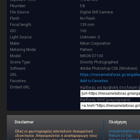
FNumber:
f/8
File Source:
Digital Still Camera
Flash:
No Flash
Focal length:
135 mm
ISO:
160
Light Source:
Unknown: 0
Make:
Nikon Corporation
Metering Mode:
Pattern
Model:
NIKON D7100
Scene Type:
Directly Photographed
Software:
Adobe Photoshop CS6 (Windows)
URL:
https://mesametaforas.gr/airgall
Favorites:
Add to Favorites
Embed URL:
Κώδικας για προβολή στο forum (
Κώδικας html (μικρογραφία)
Disclaimer
Πλοήγηση
Όλες οι φωτογραφίες αποτελούν πνευματική
mesametaforas.g
ιδιοκτησία. Απαγορεύεται η αναπαραγωγη τους
Return to Top