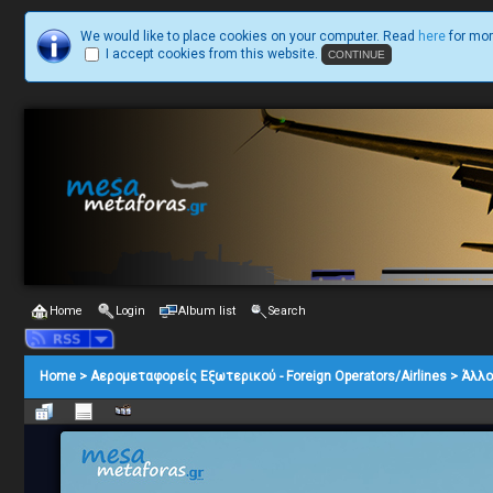
We would like to place cookies on your computer. Read
here
for mor
I accept cookies from this website.
Home
Login
Album list
Search
Home
>
Αερομεταφορείς Εξωτερικού - Foreign Operators/Airlines
>
Άλλο