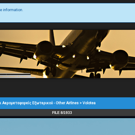
e information.
ι Αερομεταφορείς Εξωτερικού - Other Airlines
>
Volotea
FILE 8/1933