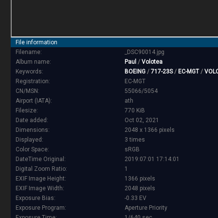
File information
Filename:
_DSC90014.jpg
Album name:
Paul
/
Volotea
Keywords:
BOEING
/
717-23S
/
EC-MGT
/
VOL
Registration:
EC-MGT
CN/MSN:
55066/5054
Airport (IATA):
ath
Filesize:
770 KiB
Date added:
Oct 02, 2021
Dimensions:
2048 x 1366 pixels
Displayed:
3 times
Color Space:
sRGB
DateTime Original:
2019:07:01 17:14:01
Digital Zoom Ratio:
1
EXIF Image Height:
1366 pixels
EXIF Image Width:
2048 pixels
Exposure Bias:
-0.33 EV
Exposure Program:
Aperture Priority
Exposure Time:
1/640 sec