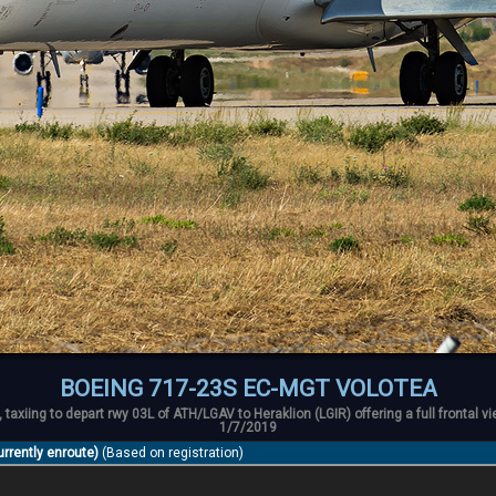
BOEING 717-23S EC-MGT VOLOTEA
 taxiing to depart rwy 03L of ATH/LGAV to Heraklion (LGIR) offering a full frontal v
1/7/2019
currently enroute)
(Based on registration)