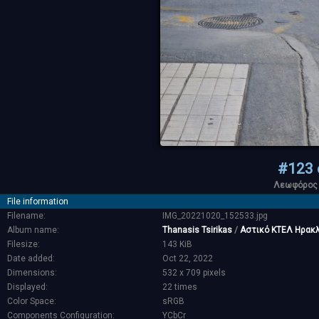
#123 
Λεωφόρος 
File information
Filename:
IMG_20221020_152533.jpg
Album name:
Thanasis Tsirikas
/
Αστικό ΚΤΕΛ Ηρακ
Filesize:
143 KiB
Date added:
Oct 22, 2022
Dimensions:
532 x 709 pixels
Displayed:
22 times
Color Space:
sRGB
Components Configuration:
YCbCr