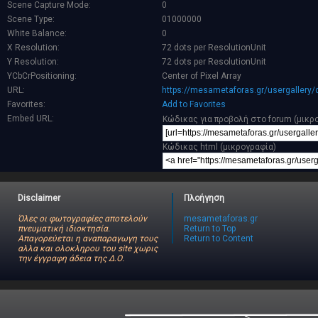
Scene Capture Mode:
0
Scene Type:
01000000
White Balance:
0
X Resolution:
72 dots per ResolutionUnit
Y Resolution:
72 dots per ResolutionUnit
YCbCrPositioning:
Center of Pixel Array
URL:
https://mesametaforas.gr/usergallery/
Favorites:
Add to Favorites
Embed URL:
Κώδικας για προβολή στο forum (μικρ
Κώδικας html (μικρογραφία)
Disclaimer
Πλοήγηση
Όλες οι φωτογραφίες αποτελούν
mesametaforas.gr
πνευματική ιδιοκτησία.
Return to Top
Απαγορεύεται η αναπαραγωγη τους
Return to Content
αλλα και ολοκληρου του site χωρις
την έγγραφη άδεια της Δ.Ο.