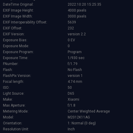
DateTime Original:
2022:10:20 15:25:35
EXIF Image Height:
4000 pixels
EXIF Image Width:
3000 pixels
EXIF Interoperability Offset:
5639
EXIF Offset:
232
EXIF Version:
version 2.2
Exposure Bias:
0 EV
Exposure Mode:
0
Exposure Program:
Program
Exposure Time:
1/930 sec
FNumber:
f/1.79
Flash:
No Flash
FlashPix Version:
version 1
Focal length:
4.74 mm
ISO:
50
Light Source:
D65
Make:
Xiaomi
Max Aperture:
f/1.8
Metering Mode:
Center Weighted Average
Model:
M2012K11AG
Orientation:
1: Normal (0 deg)
Resolution Unit:
Inch