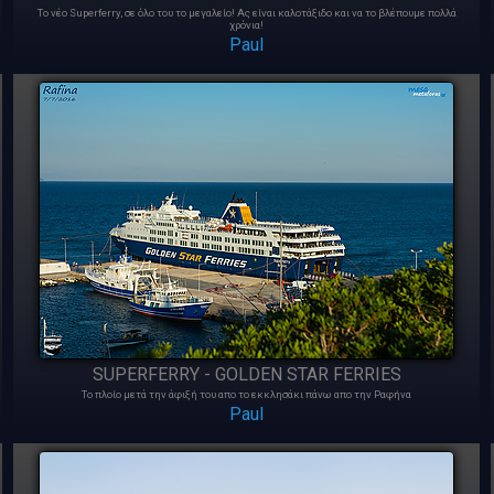
Το νέο Superferry, σε όλο του το μεγαλείο! Ας είναι καλοτάξιδο και να το βλέπουμε πολλά
χρόνια!
Paul
SUPERFERRY - GOLDEN STAR FERRIES
Το πλοίο μετά την άφιξή του απο το εκκλησάκι πάνω απο την Ραφήνα
Paul