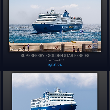
SUPERFERRY - GOLDEN STAR FERRIES
Στην Τήνο 4/8/16
ignatios