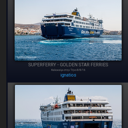
SUPERFERRY - GOLDEN STAR FERRIES
Καλοκαίρι στην Τήνο 8/8/16
ignatios