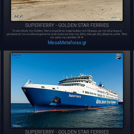
SUPERFERRY - GOLDEN STAR FERRIES
Το νέο πλοίο της Golden Star ετοιμάζεται πυρετωδώς στο Πέραμα, με την εξωτερική
μετασκευή του να ολοκληρώνεται σιγά σιγά ενώ απο την άλλη πλευρά ήδη βάφεται μπλε. Απο
τον φίλο της σελίδας Μ.Φ.
MesaMetaforas.gr
SUPERFERRY - GOLDEN STAR FERRIES