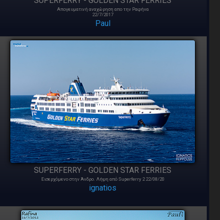
SUPERFERRY - GOLDEN STAR FERRIES
Απογευματινή αναχώρηση απο την Ραφήνα
22/7/2017
Paul
SUPERFERRY - GOLDEN STAR FERRIES
Εισερχόμενο στην Άνδρο. Λήψη από Superferry 2 22/08/20
ignatios