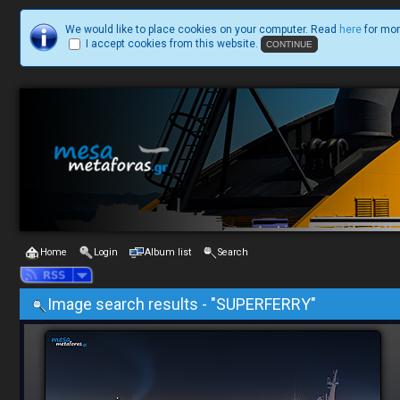
We would like to place cookies on your computer. Read
here
for mor
I accept cookies from this website.
Home
Login
Album list
Search
Image search results - "SUPERFERRY"