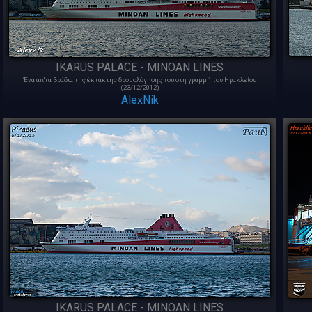
IKARUS PALACE - MINOAN LINES
Ένα απ'τα βράδια της έκτακτης δρομολόγησης του στη γραμμή του Ηρακλείου
(23/12/2012)
AlexNik
IKARUS PALACE - MINOAN LINES