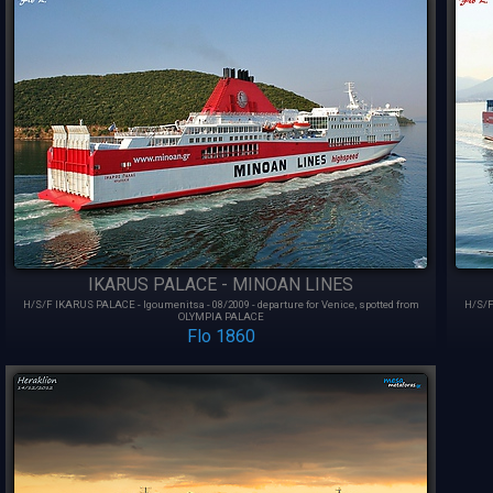
IKARUS PALACE - MINOAN LINES
H/S/F IKARUS PALACE - Igoumenitsa - 08/2009 - departure for Venice, spotted from
H/S/F
OLYMPIA PALACE
Flo 1860