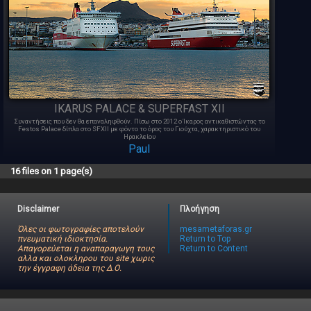
IKARUS PALACE & SUPERFAST XII
Συναντήσεις που δεν θα επαναληφθούν. Πίσω στο 2012 ο Ίκαρος αντικαθιστώντας το
Festos Palace δίπλα στο SFXII με φόντο το όρος του Γιούχτα, χαρακτηριστικό του
Ηρακλείου
Paul
16 files on 1 page(s)
Disclaimer
Πλοήγηση
Όλες οι φωτογραφίες αποτελούν
mesametaforas.gr
πνευματική ιδιοκτησία.
Return to Top
Απαγορεύεται η αναπαραγωγη τους
Return to Content
αλλα και ολοκληρου του site χωρις
την έγγραφη άδεια της Δ.Ο.