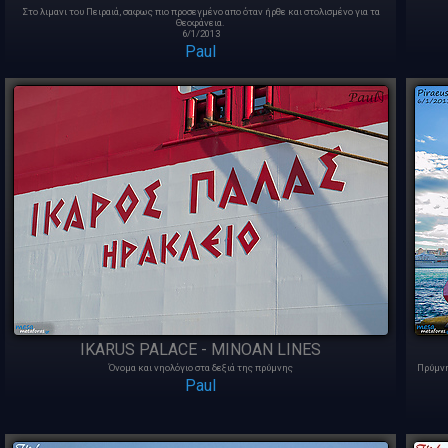
Στο λιμανι του Πειραιά, σαφως πιο προσεγμένο απο όταν ήρθε και στολισμένο για τα
Θεοφάνεια.
6/1/2013
Paul
IKARUS PALACE - MINOAN LINES
Όνομα και νηολόγιο στα δεξιά της πρύμνης
Πρύμνη
Paul