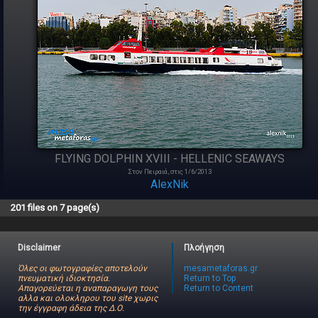
FLYING DOLPHIN XVIII - HELLENIC SEAWAYS
Στον Πειραιά, στις 1/6/2013
AlexNik
201 files on 7 page(s)
Disclaimer
Πλοήγηση
Όλες οι φωτογραφίες αποτελούν
mesametaforas.gr
πνευματική ιδιοκτησία.
Return to Top
Απαγορεύεται η αναπαραγωγη τους
Return to Content
αλλα και ολοκληρου του site χωρις
την έγγραφη άδεια της Δ.Ο.