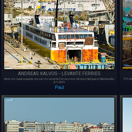
ANDREAS KALVOS - LEVANTE FERRIES
Στη με
Κατά την προετοιμασία του για την Levante Ferries στην πέτρινη δεξαμενή Βασιλειάδη
8/1/2019
Paul