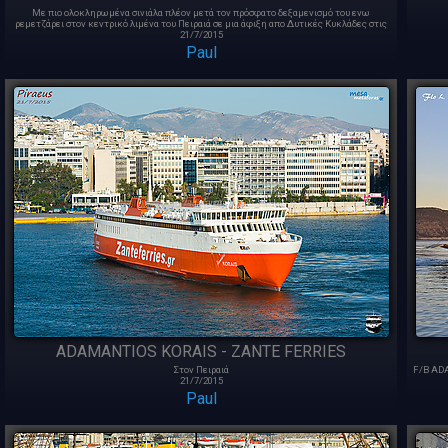
Με πιο ολοκληρωμένα σινιάλα πλέον μετά τον πρόσφατο δεξαμενισμό του ενω
ρεμετζάρει στον κεντρικό λιμένα του Πειραιά σε μια άφιξη απο Δυτικές Κυκλάδες στις
21/7/2015
Paul
ADAMANTIOS KORAIS - ZANTE FERRIES
Στον Πειραιά
F/B ADA
21/7/2015
Paul