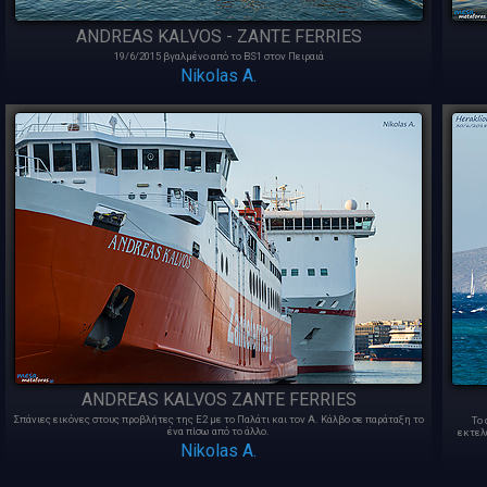
ANDREAS KALVOS - ZANTE FERRIES
19/6/2015 βγαλμένο από το BS1 στον Πειραιά
Nikolas A.
ANDREAS KALVOS ZANTE FERRIES
Σπάνιες εικόνες στους προβλήτες της Ε2 με το Παλάτι και τον Α. Κάλβο σε παράταξη το
Το
ένα πίσω από το άλλο.
εκτελ
Nikolas A.