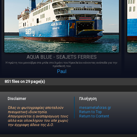
AQUA BLUE - SEAJETS FERRIES
Η πρώτη του μανούβρα στα μπλε στο λιμάνι του Ηρακλείου κάνοντας ανάποδα για την
πρόσδεσή του
Paul
851 files on 29 page(s)
Disclaimer
Πλοήγηση
Όλες οι φωτογραφίες αποτελούν
mesametaforas.gr
πνευματική ιδιοκτησία.
Return to Top
Απαγορεύεται η αναπαραγωγη τους
Return to Content
αλλα και ολοκληρου του site χωρις
την έγγραφη άδεια της Δ.Ο.