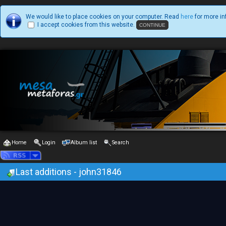
We would like to place cookies on your computer. Read
here
for more in
I accept cookies from this website.
Home
Login
Album list
Search
Last additions - john31846