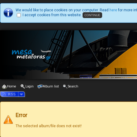
We would like to place cookies on your computer. Read
here
for more in
I accept cookies from this website.
Home
Login
Album list
Search
Error
The selected album/file does not exist!