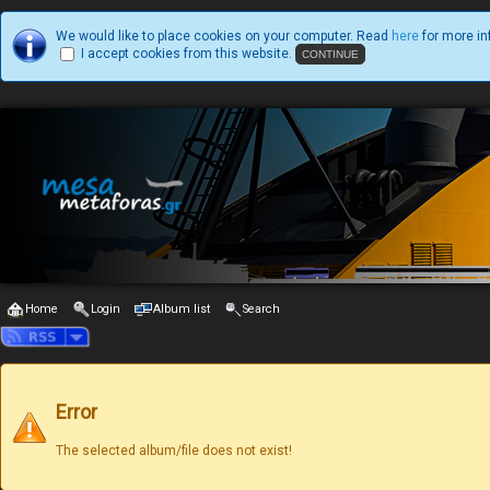
We would like to place cookies on your computer. Read
here
for more in
I accept cookies from this website.
Home
Login
Album list
Search
Error
The selected album/file does not exist!