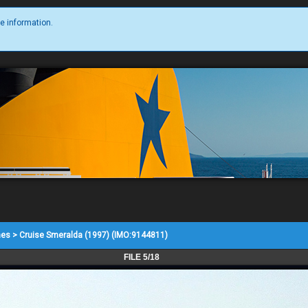
e information.
nes
>
Cruise Smeralda (1997) (IMO:9144811)
FILE 5/18