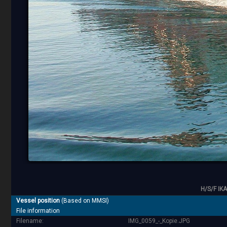
H/S/F IKA
Vessel position
(Based on MMSI)
File information
Filename:
IMG_0059_-_Kopie.JPG