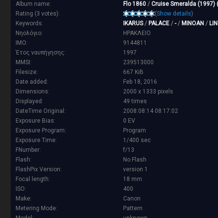
Album name:
Flo 1860
/
Cruise Smeralda (1997)
Rating (3 votes):
(
Show details
)
Keywords:
IKARUS
/
PALACE
/
-
/
MINOAN
/
LI
Νηολόγιο:
ΗΡΑΚΛΕΙΟ
IMO:
9144811
Έτος ναυπήγησης:
1997
MMSI:
239513000
Filesize:
667 KiB
Date added:
Feb 18, 2016
Dimensions:
2000 x 1333 pixels
Displayed:
49 times
DateTime Original:
2008:08:14 08:17:02
Exposure Bias:
0 EV
Exposure Program:
Program
Exposure Time:
1/400 sec
FNumber:
f/13
Flash:
No Flash
FlashPix Version:
version 1
Focal length:
18 mm
ISO:
400
Make:
Canon
Metering Mode:
Pattern