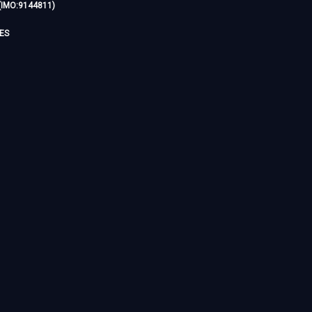
 (IMO:9144811)
NES