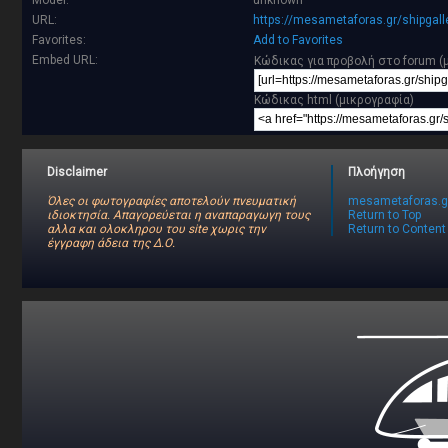
Model:
unknown
URL:
https://mesametaforas.gr/shipgal
Favorites:
Add to Favorites
Embed URL:
Κώδικας για προβολή στο forum (
Κώδικας html (μικρογραφία)
Disclaimer
Πλοήγηση
Όλες οι φωτογραφίες αποτελούν πνευματική
mesametaforas.g
ιδιοκτησία. Απαγορεύεται η αναπαραγωγη τους
Return to Top
αλλα και ολοκληρου του site χωρις την
Return to Content
έγγραφη άδεια της Δ.Ο.