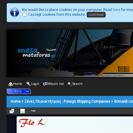
We would like to place cookies on your computer. Read
here
for mor
I accept cookies from this website.
Home
Login
Album list
Search
Home
>
Ξένες Πλοιοκτήτριες - Foreign Shipping Companies
>
Grimaldi Li