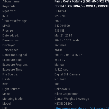
Album name:
Paul
/
Costa Fortuna (2003) (IMO:92397
Keywords:
COSTA
/
FORTUNA
/
-
/
COSTA
/
CROCIE
Νηολόγιο:
GENOVA
IMO:
9239783
Έτος ναυπήγησης:
2003
MMSI:
247094800
Filesize:
933 KiB
Date added:
Mar 21, 2014
Dimensions:
2048 x 1362 pixels
Displayed:
26 times
Color Space:
sRGB
DateTime Original:
2013:12:05 14:15:27
Exposure Bias:
-0.33 EV
Exposure Program:
Manual
Exposure Time:
1/320 sec
File Source:
Digital Still Camera
Flash:
No Flash
ISO:
100
Light Source:
Unknown: 0
Make:
Nikon Corporation
Metering Mode:
Center Weighted Average
Model:
NIKON D3200
URL:
https://mesametaforas.gr/shipgallery/