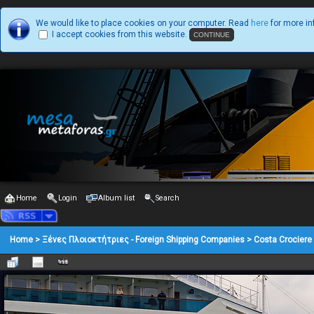
We would like to place cookies on your computer. Read
here
for more in
I accept cookies from this website.
Home
Login
Album list
Search
Home
>
Ξένες Πλοιοκτήτριες - Foreign Shipping Companies
>
Costa Crociere