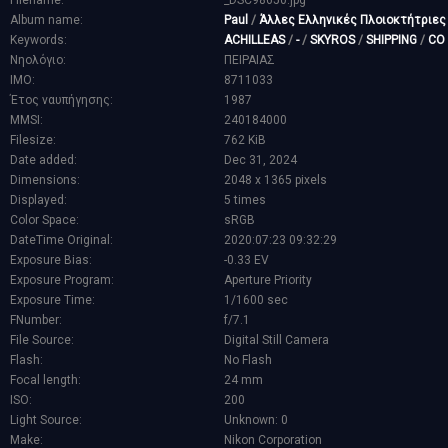
Filename:
_DSC98650.jpg
Album name:
Paul
/
Άλλες Ελληνικές Πλοιοκτήτριες
Keywords:
ACHILLEAS
/
-
/
SKYROS
/
SHIPPING
/
CO
Νηολόγιο:
ΠΕΙΡΑΙΑΣ
IMO:
8711033
Έτος ναυπήγησης:
1987
MMSI:
240184000
Filesize:
762 KiB
Date added:
Dec 31, 2024
Dimensions:
2048 x 1365 pixels
Displayed:
5 times
Color Space:
sRGB
DateTime Original:
2020:07:23 09:32:29
Exposure Bias:
-0.33 EV
Exposure Program:
Aperture Priority
Exposure Time:
1/1600 sec
FNumber:
f/7.1
File Source:
Digital Still Camera
Flash:
No Flash
Focal length:
24 mm
ISO:
200
Light Source:
Unknown: 0
Make:
Nikon Corporation