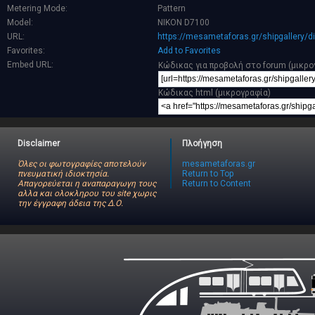
Metering Mode:
Pattern
Model:
NIKON D7100
URL:
https://mesametaforas.gr/shipgallery/
Favorites:
Add to Favorites
Embed URL:
Κώδικας για προβολή στο forum (μικρο
Κώδικας html (μικρογραφία)
Disclaimer
Πλοήγηση
Όλες οι φωτογραφίες αποτελούν
mesametaforas.gr
πνευματική ιδιοκτησία.
Return to Top
Απαγορεύεται η αναπαραγωγη τους
Return to Content
αλλα και ολοκληρου του site χωρις
την έγγραφη άδεια της Δ.Ο.