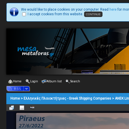
We would like to place cookies on your computer. Read
here
for mor
I accept cookies from this website.
Home
Login
Album list
Search
Home
>
Ελληνικές Πλοιοκτήτριες - Greek Shipping Companies
>
ΑΝΕΚ Li