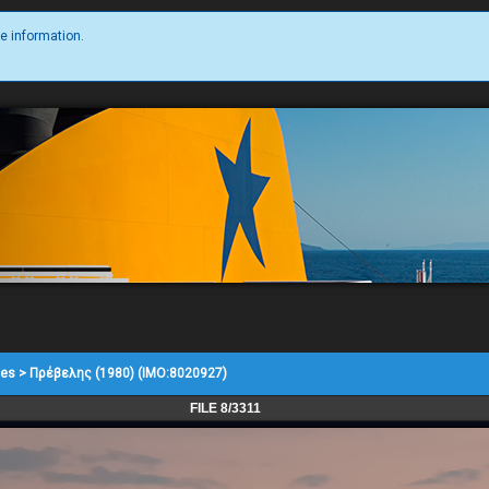
e information.
nes
>
Πρέβελης (1980) (IMO:8020927)
FILE 8/3311