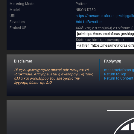
Metering Mode:
Pattern
Model:
NIKON D750
URL:
https://mesametaforas.gr/shipgal
Favorites:
Add to Favorites
Embed URL:
Κώδικας για προβολή στο forum (
Κώδικας html (μικρογραφία)
Disclaimer
Πλοήγηση
Όλες οι φωτογραφίες αποτελούν πνευματική
mesametaforas.g
ιδιοκτησία. Απαγορεύεται η αναπαραγωγη τους
Return to Top
αλλα και ολοκληρου του site χωρις την
Return to Content
έγγραφη άδεια της Δ.Ο.