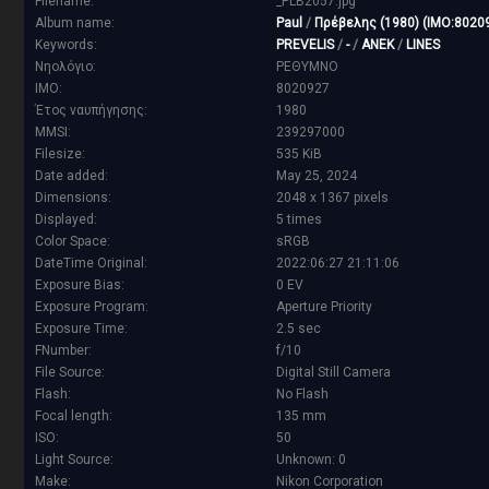
Filename:
_PLB2057.jpg
Album name:
Paul
/
Πρέβελης (1980) (IMO:8020
Keywords:
PREVELIS
/
-
/
ANEK
/
LINES
Νηολόγιο:
ΡΕΘΥΜΝΟ
IMO:
8020927
Έτος ναυπήγησης:
1980
MMSI:
239297000
Filesize:
535 KiB
Date added:
May 25, 2024
Dimensions:
2048 x 1367 pixels
Displayed:
5 times
Color Space:
sRGB
DateTime Original:
2022:06:27 21:11:06
Exposure Bias:
0 EV
Exposure Program:
Aperture Priority
Exposure Time:
2.5 sec
FNumber:
f/10
File Source:
Digital Still Camera
Flash:
No Flash
Focal length:
135 mm
ISO:
50
Light Source:
Unknown: 0
Make:
Nikon Corporation