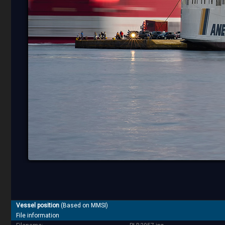
Vessel position
(Based on MMSI)
File information