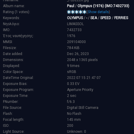
Filename:
_PLB2226.jpg
Album name:
Paul
/
Olympus (1976) (IMO:7432733)
Rating (1 votes):
(
Show details
)
Keywords:
OLYMPUS
/
-
/
SEA
/
SPEED
/
FERRIES
Νηολόγιο:
LIMASSOL
IMO:
7432733
Έτος ναυπήγησης:
1976
MMSI:
209104000
Filesize:
784 KiB
Date added:
Dec 26, 2023
Dimensions:
2048 x 1365 pixels
Displayed:
9 times
Color Space:
sRGB
DateTime Original:
2022:07:15 21:47:07
Exposure Bias:
0.33 EV
Exposure Program:
Aperture Priority
Exposure Time:
2 sec
FNumber:
f/6.3
File Source:
Digital Still Camera
Flash:
No Flash
Focal length:
145 mm
ISO:
200
Light Source:
Unknown: 0