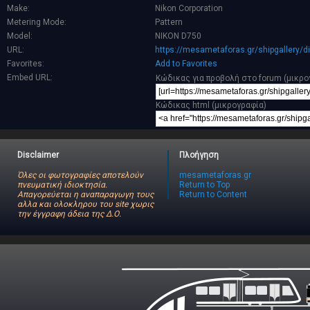
Make:
Nikon Corporation
Metering Mode:
Pattern
Model:
NIKON D750
URL:
https://mesametaforas.gr/shipgallery/
Favorites:
Add to Favorites
Embed URL:
Κώδικας για προβολή στο forum (μικρο
Κώδικας html (μικρογραφία)
Disclaimer
Πλοήγηση
Όλες οι φωτογραφίες αποτελούν
mesametaforas.gr
πνευματική ιδιοκτησία.
Return to Top
Απαγορεύεται η αναπαραγωγη τους
Return to Content
αλλα και ολοκληρου του site χωρις
την έγγραφη άδεια της Δ.Ο.