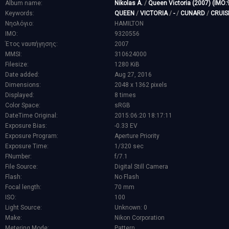
Album name:
Nikolas A.
/
Queen Victoria (2007) (IMO
Keywords:
QUEEN
/
VICTORIA
/
-
/
CUNARD
/
CRUIS
Νηολόγιο:
HAMILTON
IMO:
9320556
Έτος ναυπήγησης:
2007
MMSI:
310624000
Filesize:
1280 KiB
Date added:
Aug 27, 2016
Dimensions:
2048 x 1362 pixels
Displayed:
8 times
Color Space:
sRGB
DateTime Original:
2015:06:20 18:17:11
Exposure Bias:
-0.33 EV
Exposure Program:
Aperture Priority
Exposure Time:
1/320 sec
FNumber:
f/7.1
File Source:
Digital Still Camera
Flash:
No Flash
Focal length:
70 mm
ISO:
100
Light Source:
Unknown: 0
Make:
Nikon Corporation
Metering Mode:
Pattern