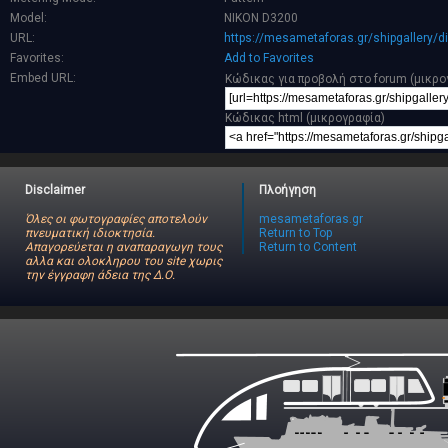
Model:
NIKON D3200
URL:
https://mesametaforas.gr/shipgallery/
Favorites:
Add to Favorites
Embed URL:
Κώδικας για προβολή στο forum (μικρο
Κώδικας html (μικρογραφία)
Disclaimer
Πλοήγηση
Όλες οι φωτογραφίες αποτελούν
mesametaforas.gr
πνευματική ιδιοκτησία.
Return to Top
Απαγορεύεται η αναπαραγωγη τους
Return to Content
αλλα και ολοκληρου του site χωρις
την έγγραφη άδεια της Δ.Ο.