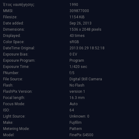
Έτος ναυπήγησης:
1990
MMSI:
309877000
Filesize:
1154 KiB
Date added:
Sep 26, 2013
Dimensions:
1536 x 2048 pixels
Displayed:
43 times
Color Space:
sRGB
DateTime Original:
2013:06:29 18:52:18
Exposure Bias:
0 EV
Exposure Program:
Program
Exposure Time:
1/420 sec
FNumber:
f/5
File Source:
Digital Still Camera
Flash:
No Flash
FlashPix Version:
version 1
Focal length:
16.3 mm
Focus Mode:
Auto
ISO:
64
Light Source:
Unknown: 0
Make:
Fujifilm
Metering Mode:
Pattern
Model:
FinePix S4500