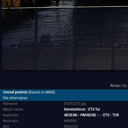
Άποψη της 
Vessel position
(Based on MMSI)
File information
Filename:
DSCF2270.jpg
Album name:
Konstantinos
/
ETS Tur
Keywords:
AEGEAN
/
PARADISE
/
-
/
ETS
/
TUR
Νηολόγιο:
NASSAU
IMO:
8902333