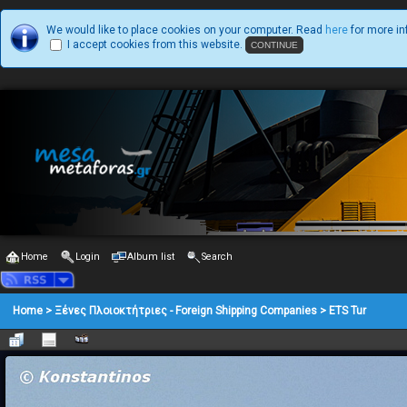
We would like to place cookies on your computer. Read
here
for more in
I accept cookies from this website.
Home
Login
Album list
Search
Home
>
Ξένες Πλοιοκτήτριες - Foreign Shipping Companies
>
ETS Tur