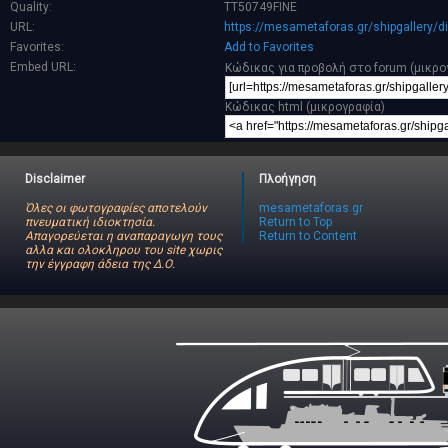
Quality:
TT50749FINE
URL:
https://mesametaforas.gr/shipgallery/
Favorites:
Add to Favorites
Embed URL:
Κώδικας για προβολή στο forum (μικρο
Κώδικας html (μικρογραφία)
Disclaimer
Πλοήγηση
Όλες οι φωτογραφίες αποτελούν
mesametaforas.gr
πνευματική ιδιοκτησία.
Return to Top
Απαγορεύεται η αναπαραγωγη τους
Return to Content
αλλα και ολοκληρου του site χωρις
την έγγραφη άδεια της Δ.Ο.