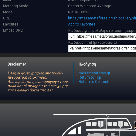
Make:
Nikon Corporation
Metering Mode:
Center Weighted Average
Model:
NIKON D3200
URL:
https://mesametaforas.gr/shipgallery/
Favorites:
Add to Favorites
Embed URL:
Κώδικας για προβολή στο forum (μικρο
Κώδικας html (μικρογραφία)
Disclaimer
Πλοήγηση
Όλες οι φωτογραφίες αποτελούν
mesametaforas.gr
πνευματική ιδιοκτησία.
Return to Top
Απαγορεύεται η αναπαραγωγη τους
Return to Content
αλλα και ολοκληρου του site χωρις
την έγγραφη άδεια της Δ.Ο.