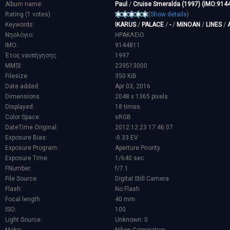
Album name:
Paul
/
Cruise Smeralda (1997) (IMO:914
Rating (1 votes):
(
Show details
)
Keywords:
IKARUS
/
PALACE
/
-
/
MINOAN
/
LINES
/
Νηολόγιο:
ΗΡΑΚΛΕΙΟ
IMO:
9144811
Έτος ναυπήγησης:
1997
MMSI:
239513000
Filesize:
350 KiB
Date added:
Apr 03, 2016
Dimensions:
2048 x 1365 pixels
Displayed:
18 times
Color Space:
sRGB
DateTime Original:
2012:12:23 17:46:07
Exposure Bias:
-0.33 EV
Exposure Program:
Aperture Priority
Exposure Time:
1/640 sec
FNumber:
f/7.1
File Source:
Digital Still Camera
Flash:
No Flash
Focal length:
40 mm
ISO:
100
Light Source:
Unknown: 0