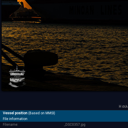
Η σιλ
Vessel position
(Based on MMSI)
File information
Filename:
_DSC0357.jpg