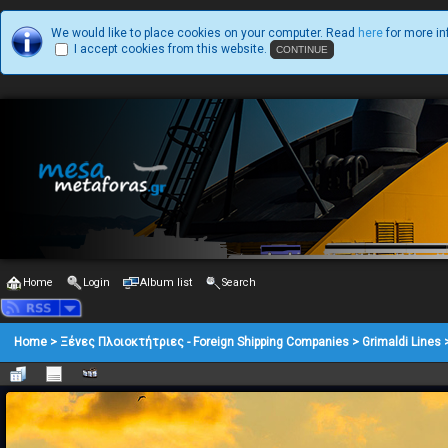
We would like to place cookies on your computer. Read
here
for more in
I accept cookies from this website.
Home
Login
Album list
Search
Home
>
Ξένες Πλοιοκτήτριες - Foreign Shipping Companies
>
Grimaldi Lines