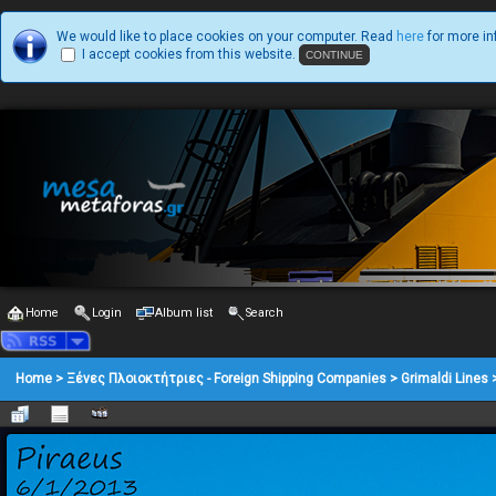
We would like to place cookies on your computer. Read
here
for more in
I accept cookies from this website.
Home
Login
Album list
Search
Home
>
Ξένες Πλοιοκτήτριες - Foreign Shipping Companies
>
Grimaldi Lines