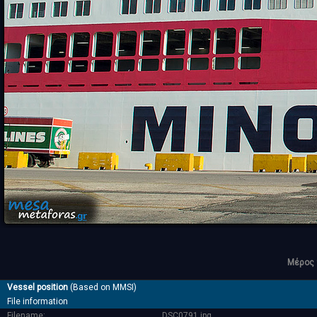
Μέρος 
Vessel position
(Based on MMSI)
File information
Filename:
_DSC0791.jpg