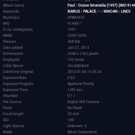
Album name:
Paul
/
Cruise Smeralda (1997) (IMO:914
Keywords:
IKARUS
/
PALACE
/
-
/
MINOAN
/
LINES
Νηολόγιο:
ΗΡΑΚΛΕΙΟ
IMO:
9144811
Έτος ναυπήγησης:
1997
MMSI:
239513000
Filesize:
408 KiB
Date added:
Jan 27, 2013
Dimensions:
2048 x 1362 pixels
Displayed:
102 times
Color Space:
Uncalibrated
DateTime Original:
2013:01:06 15:56:26
Exposure Bias:
0 EV
Exposure Program:
Aperture Priority
Exposure Time:
1/80 sec
FNumber:
f/7.1
File Source:
Digital Still Camera
Flash:
No Flash
Focal length:
20 mm
ISO:
100
Light Source:
Unknown: 0
Make:
Nikon Corporation