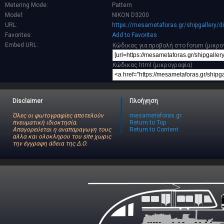
Metering Mode:
Pattern
Model:
NIKON D3200
URL:
https://mesametaforas.gr/shipgallery/
Favorites:
Add to Favorites
Embed URL:
Κώδικας για προβολή στο forum (μικρο
Κώδικας html (μικρογραφία)
Disclaimer
Πλοήγηση
Όλες οι φωτογραφίες αποτελούν
mesametaforas.gr
πνευματική ιδιοκτησία.
Return to Top
Απαγορεύεται η αναπαραγωγη τους
Return to Content
αλλα και ολοκληρου του site χωρις
την έγγραφη άδεια της Δ.Ο.