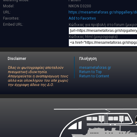
Metering Mode:
Pattern
Model:
NIKON D3200
URL:
https://mesametaforas.gr/shipgallery/
Favorites:
Add to Favorites
Embed URL:
Κώδικας για προβολή στο forum (μικρο
Κώδικας html (μικρογραφία)
Disclaimer
Πλοήγηση
Όλες οι φωτογραφίες αποτελούν
mesametaforas.gr
πνευματική ιδιοκτησία.
Return to Top
Απαγορεύεται η αναπαραγωγη τους
Return to Content
αλλα και ολοκληρου του site χωρις
την έγγραφη άδεια της Δ.Ο.