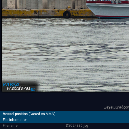
Ξεχειμωνιάζον
Vessel position
(Based on MMSI)
File information
Filename:
_DSC24880.jpg