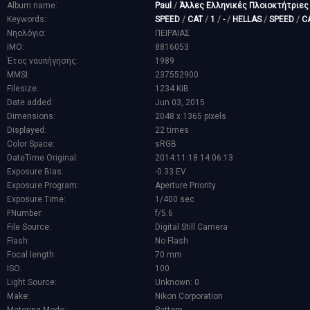
Album name:
Paul
/
Άλλες Ελληνικές Πλοιοκτήτριες
Keywords:
SPEED
/
CAT
/
1
/
-
/
HELLAS
/
SPEED
/
C
Νηολόγιο:
ΠΕΙΡΑΙΑΣ
IMO:
8816053
Έτος ναυπήγησης:
1989
MMSI:
237552900
Filesize:
1234 KiB
Date added:
Jun 03, 2015
Dimensions:
2048 x 1365 pixels
Displayed:
22 times
Color Space:
sRGB
DateTime Original:
2014:11:18 14:06:13
Exposure Bias:
-0.33 EV
Exposure Program:
Aperture Priority
Exposure Time:
1/400 sec
FNumber:
f/5.6
File Source:
Digital Still Camera
Flash:
No Flash
Focal length:
70 mm
ISO:
100
Light Source:
Unknown: 0
Make:
Nikon Corporation