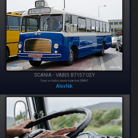
SCANIA - VABIS B7157 ΟΣΥ
Όταν το Vabis συνάντησε ένα SBAV!
AlexNik