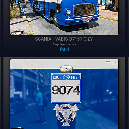
SCANIA - VABIS B7157 Ο.ΣΥ.
Στην Δραπετσώνα
Paul