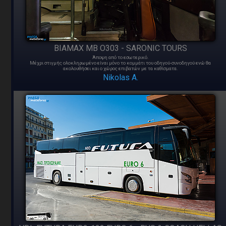
BIAMAX MB O303 - SARONIC TOURS
Άποψη από το εσωτερικό.
Μέχρι στιγμής ολοκληρωμένο είναι μόνο το κομμάτι του οδηγού-συνοδηγού ενώ θα
ακολουθήσει και ο χώρος επιβατών με τα καθίσματα.
Nikolas A.