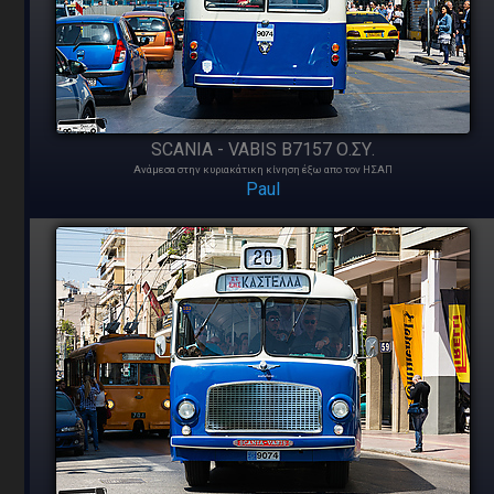
SCANIA - VABIS B7157 Ο.ΣΥ.
Ανάμεσα στην κυριακάτικη κίνηση έξω απο τον ΗΣΑΠ
Paul