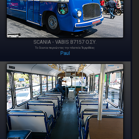
SCANIA - VABIS B7157 Ο.ΣΥ.
Το Scania περνώντας την πλατεία Τερψιθέας
Paul