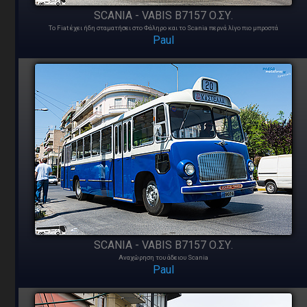
SCANIA - VABIS B7157 Ο.ΣΥ.
Το Fiat έχει ήδη σταματήσει στο Φάληρο και το Scania περνά λίγο πιο μπροστά
Paul
SCANIA - VABIS B7157 Ο.ΣΥ.
Αναχώρηση του άδειου Scania
Paul