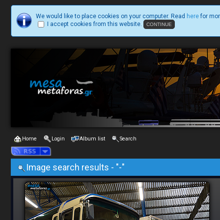
We would like to place cookies on your computer. Read
here
for mor
I accept cookies from this website.
Home
Login
Album list
Search
Image search results - "-"