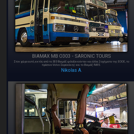
BIAMAX MB O303 - SARONIC TOURS
Στον χώρο αυτό, εκτός από το 303 Βιαμάξ φιλοξενούνταν και άλλα 2 οχήματα της ΕΟΟΕ, το
πράσινο Volvo Σαρακάκης και το Βιαμάξ R495.
Nikolas A.