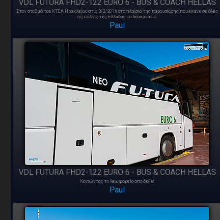
VDL FUTURA FHD2-122 EURO 6 - BUS & COACH HELLAS
Στον σταθμό του ΚΤΕΛ Ηρακλείου στις 3/2/2016 στο πλαίσιο της παρουσίασης που έκανε σε όλες
τις πόλεις της Ελλάδας το λεωφορείο.
Paul
VDL FUTURA FHD2-122 EURO 6 - BUS & COACH HELLAS
Κοιτώντας το λεωφορείο απο δεξιά
Paul