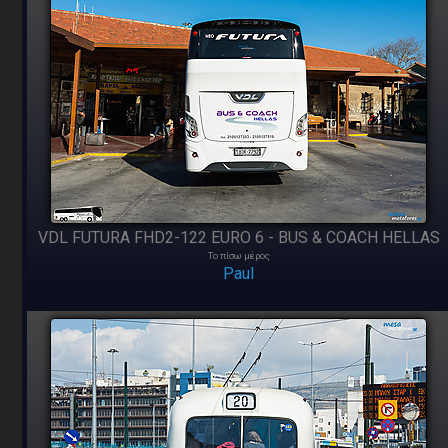
VDL FUTURA FHD2-122 EURO 6 - BUS & COACH HELLAS
Το πίσω μέρος
Paul