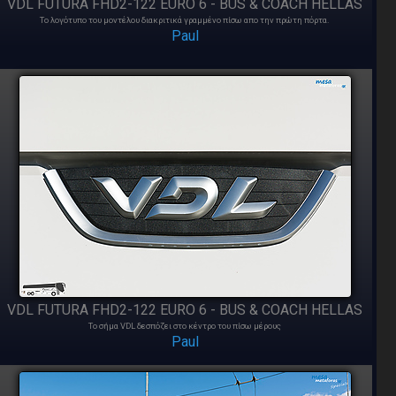
VDL FUTURA FHD2-122 EURO 6 - BUS & COACH HELLAS
Το λογότυπο του μοντέλου διακριτικά γραμμένο πίσω απο την πρώτη πόρτα.
Paul
VDL FUTURA FHD2-122 EURO 6 - BUS & COACH HELLAS
Το σήμα VDL δεσπόζει στο κέντρο του πίσω μέρους
Paul