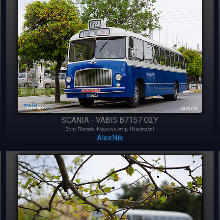
SCANIA - VABIS B7157 ΟΣΥ
Στην Πλατεία Φλέμινγκ, στην Ηλιούπολη!
AlexNik