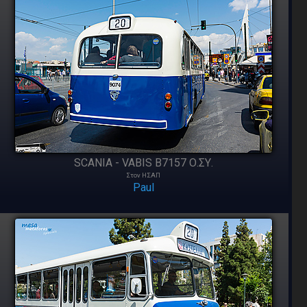
SCANIA - VABIS B7157 Ο.ΣΥ.
Στον ΗΣΑΠ
Paul