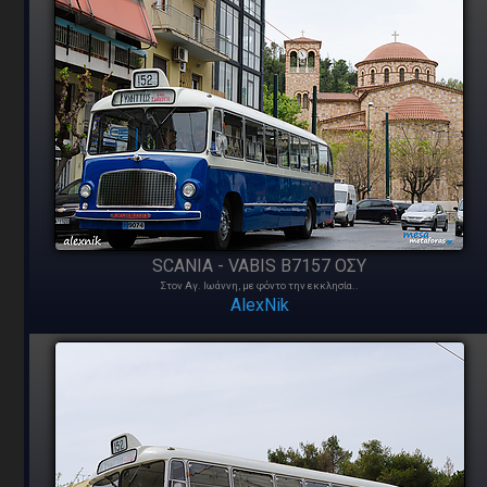
SCANIA - VABIS B7157 ΟΣΥ
Στον Αγ. Ιωάννη, με φόντο την εκκλησία..
AlexNik